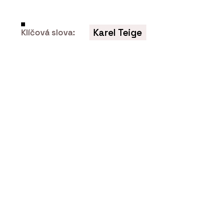
PRODUKTY
Dubové podlahy - OAKCENT
Karel Teige
Klíčová slova:
ČLÁNKY
Návštěvnické centrum pivovaru
Bernard zve na pivo i kvalitní interiér