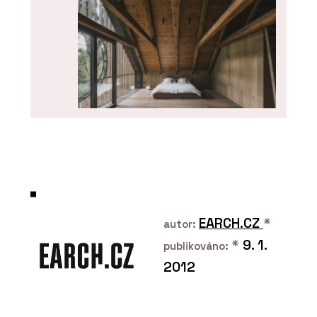
O FIRMĚ
OAKCENT
EARCH.CZ
*
autor:
*
9. 1.
publikováno:
2012