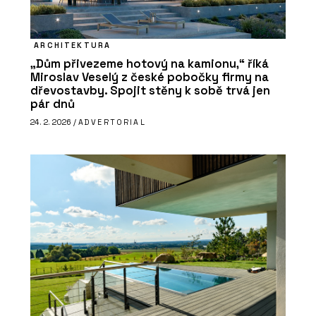
ARCHITEKTURA
„Dům přivezeme hotový na kamionu,“ říká
Miroslav Veselý z české pobočky firmy na
dřevostavby. Spojit stěny k sobě trvá jen
pár dnů
24. 2. 2026 /
ADVERTORIAL