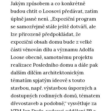
Jakým způsobem a co konkrétně
budou chtít o Loosovi předávat, zatím
úplně jasné není. „Expoziční program
se samozřejmě stále ještě dotváří, ale
lze přirozeně předpokládat, že
expoziční obsah domu bude z velké
části věnován dílu a významu Adolfa
Loose obecně, samotnému projektu
realizace Posledního domu a dále pak
dalším dílčím architektonickým
tématům spjatým ideově s touto
stavbou, např. výstavbou úsporných a
dostupných rodinných domů, tématem
dřevostaveb a podobně,“ vysvětluje za
NTM Jan Duda, vedoucí oddělení PR a