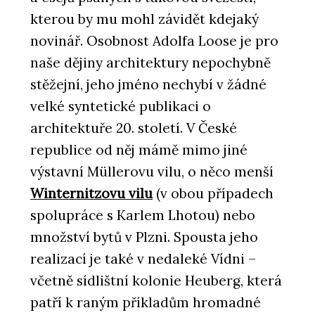
kterou by mu mohl závidět kdejaký
novinář. Osobnost Adolfa Loose je pro
naše dějiny architektury nepochybně
stěžejní, jeho jméno nechybí v žádné
velké syntetické publikaci o
architektuře 20. století. V České
republice od něj mámě mimo jiné
výstavní Müllerovu vilu, o něco menší
Winternitzovu vilu
(v obou případech
spolupráce s Karlem Lhotou) nebo
množství bytů v Plzni. Spousta jeho
realizací je také v nedaleké Vídni –
včetně sídlištní kolonie Heuberg, která
patří k raným příkladům hromadné