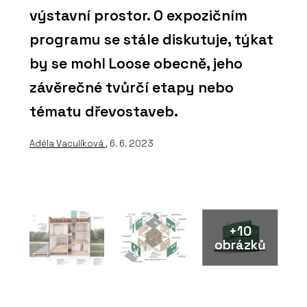
výstavní prostor. O expozičním
programu se stále diskutuje, týkat
by se mohl Loose obecně, jeho
závěrečné tvůrčí etapy nebo
tématu dřevostaveb.
Adéla Vaculíková
, 6. 6. 2023
+10
obrázků