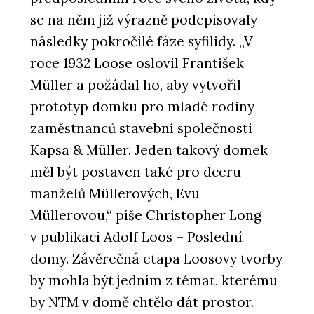
se na něm již výrazně podepisovaly
následky pokročilé fáze syfilidy. „V
roce 1932 Loose oslovil František
Müller a požádal ho, aby vytvořil
prototyp domku pro mladé rodiny
zaměstnanců stavební společnosti
Kapsa & Müller. Jeden takový domek
měl být postaven také pro dceru
manželů Müllerových, Evu
Müllerovou,“ píše Christopher Long
v publikaci Adolf Loos – Poslední
domy. Závěrečná etapa Loosovy tvorby
by mohla být jedním z témat, kterému
by NTM v domě chtělo dát prostor.