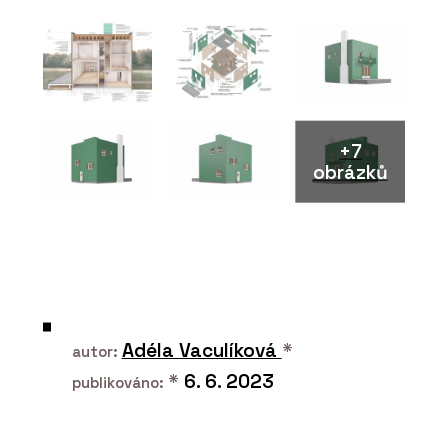
Série keramických obkladů PINO -
RAKO
+7
obrázků
ČLÁNKY
Plzeňské nádraží prošlo rekonstrukcí
a stává se moderním dopravním uzlem
Adéla Vaculíková
*
autor:
*
6. 6. 2023
publikováno: