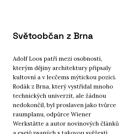
Světoobčan z Brna
Adolf Loos patří mezi osobnosti,
kterým dějiny architektury připsaly
kultovní a v lecčems mýtickou pozici.
Rodák z Brna, který vystřídal mnoho
technických univerzit, ale žádnou
nedokončil, byl proslaven jako tvůrce
raumplanu, odpůrce Wiener
Werkstätte a autor novinových článků
a esejů psaných s takovou svěžestí,