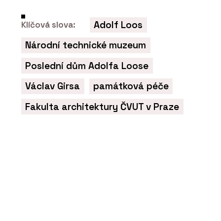
Adolf Loos
Klíčová slova:
Národní technické muzeum
PRODUKTY
Série keramických dlaždic MIXTONE -
Poslední dům Adolfa Loose
RAKO
Václav Girsa
památková péče
Fakulta architektury ČVUT v Praze
PRODUKTY
Série dlaždic RAVE - RAKO