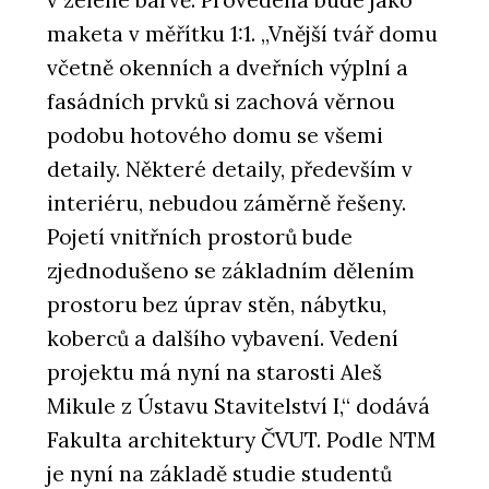
v zelené barvě. Provedena bude jako
maketa v měřítku 1:1. „Vnější tvář domu
včetně okenních a dveřních výplní a
fasádních prvků si zachová věrnou
podobu hotového domu se všemi
detaily. Některé detaily, především v
interiéru, nebudou záměrně řešeny.
Pojetí vnitřních prostorů bude
zjednodušeno se základním dělením
prostoru bez úprav stěn, nábytku,
koberců a dalšího vybavení. Vedení
projektu má nyní na starosti Aleš
Mikule z Ústavu Stavitelství I,“ dodává
Fakulta architektury ČVUT. Podle NTM
je nyní na základě studie studentů