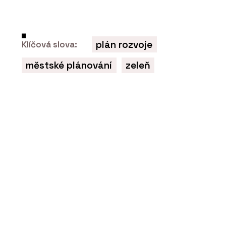
plán rozvoje
Klíčová slova:
PRODUKTY
Překližka okoume -
městské plánování
zeleň
Plygroup
PRODUKTY
Překližka akát/eukalyptus
- Plygroup