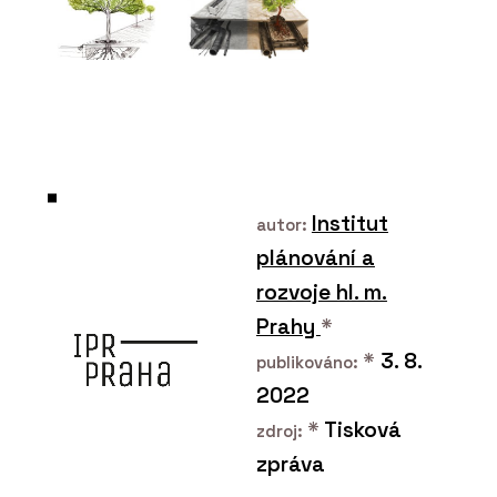
O FIRMĚ
Plygroup s.r.o.
Institut
autor:
plánování a
rozvoje hl. m.
Prahy
*
*
3. 8.
publikováno:
PRODUKTY
2022
Překližka hevea - Plygroup
*
Tisková
zdroj:
zpráva