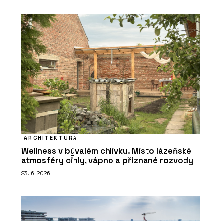
ARCHITEKTURA
Wellness v bývalém chlívku. Místo lázeňské
atmosféry cihly, vápno a přiznané rozvody
23. 6. 2026