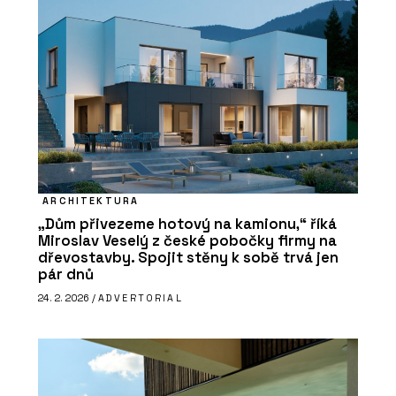
ARCHITEKTURA
„Dům přivezeme hotový na kamionu,“ říká
Miroslav Veselý z české pobočky firmy na
dřevostavby. Spojit stěny k sobě trvá jen
pár dnů
24. 2. 2026 /
ADVERTORIAL