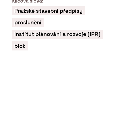
Klíčová slova:
Dveřní klika GK Avus One
S2L - MP KOVÁNÍ
Pražské stavební předpisy
proslunění
Institut plánování a rozvoje (IPR)
blok
PRODUKTY
Interiérová klika MPK
Impressa Switch Lock -
MP KOVÁNÍ