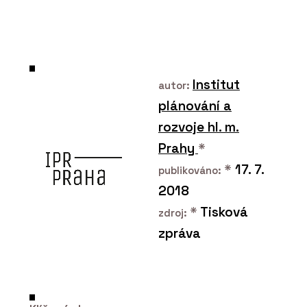
Dveřní klika MPK Grandera
In Lock - MP KOVÁNÍ
Institut
autor:
plánování a
rozvoje hl. m.
PRODUKTY
Prahy
*
Bezpečnostní klika GK R8
*
17. 7.
One S2L - MP KOVÁNÍ
publikováno:
2018
*
Tisková
zdroj:
zpráva
PRODUKTY