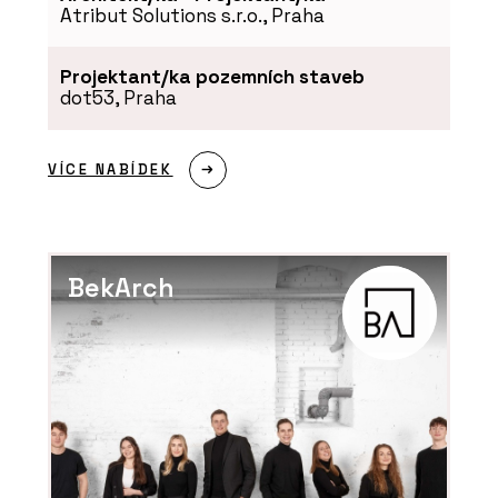
Atribut Solutions s.r.o., Praha
Projektant/ka pozemních staveb
dot53, Praha
VÍCE NABÍDEK
BekArch