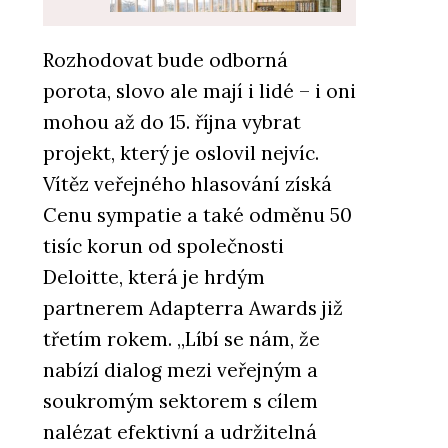
Rozhodovat bude odborná
PRODUKTY
porota, slovo ale mají i lidé – i oni
Vícevrstvé desky NOVATOP SWP
mohou až do 15. října vybrat
projekt, který je oslovil nejvíc.
Vítěz veřejného hlasování získá
Cenu sympatie a také odměnu 50
tisíc korun od společnosti
Deloitte, která je hrdým
PRODUKTY
partnerem Adapterra Awards již
Modulární systém NOVATOP
třetím rokem. „Líbí se nám, že
BLOCK
nabízí dialog mezi veřejným a
soukromým sektorem s cílem
nalézat efektivní a udržitelná