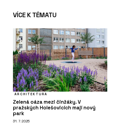
VÍCE K TÉMATU
O FIRMĚ
AGROP NOVA a. s. (NOVATOP)
ARCHITEKTURA
Zelená oáza mezi činžáky. V
PRODUKTY
pražských Holešovicích mají nový
Akustické panely NOVATOP
park
ACOUSTIC
31. 7. 2025