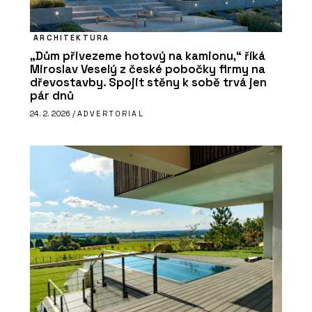
ARCHITEKTURA
„Dům přivezeme hotový na kamionu,“ říká
Miroslav Veselý z české pobočky firmy na
dřevostavby. Spojit stěny k sobě trvá jen
pár dnů
24. 2. 2026 /
ADVERTORIAL