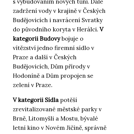
s vybudováním nových tůní. Dále
zadržení vody v krajině v Českých
Budějovicích i navrácení Svratky
do původního koryta v Herálci.
V
kategorii Budovy
bojuje o
vítězství jedno firemní sídlo v
Praze a další v Českých
Budějovicích, Dům přírody v
Hodoníně a Dům propojen se
zelení v Praze.
V kategorii Sídla
potěší
zrevitalizované městské parky v
Brně, Litomyšli a Mostu, bývalé
letní kino v Novém Jičíně, správně