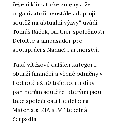
řešení klimatické změny a že
organizátoři neustále adaptují
soutěž na aktuální výzvy,“ uvádí
PRODUKTY
Tomáš Ráček, partner společnosti
Třívrstvé desky NOVATOP
FACADE
Deloitte a ambasador pro
spolupráci s Nadací Partnerství.
Také vítězové dalších kategorií
obdrží finanční a věcné odměny v
hodnotě až 50 tisíc korun díky
partnerům soutěže, kterými jsou
PRODUKTY
také společnosti Heidelberg
Duté panely NOVATOP ELEMENT
Materials, KIA a IVT tepelná
čerpadla.