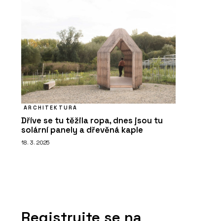
PRODUKTY
Nosné desky s hranoly
NOVATOP OPEN
ARCHITEKTURA
Dříve se tu těžila ropa, dnes jsou tu
solární panely a dřevěná kaple
18. 3. 2025
PRODUKTY
Konstrukční panely NOVATOP
CLT STANDARD
Registrujte se na