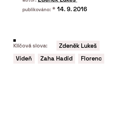
*
14. 9. 2016
publikováno:
Zdeněk Lukeš
Klíčová slova:
Vídeň
Zaha Hadid
Florenc
ČLÁNKY
Černá školka v borovém háji. V obci
Vědomice mají trochu jinou mateřskou
školu