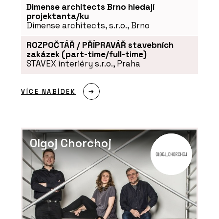
Dimense architects Brno hledají
projektanta/ku
Dimense architects, s.r.o., Brno
ROZPOČTÁŘ / PŘÍPRAVÁŘ stavebních
zakázek (part-time/full-time)
STAVEX interiéry s.r.o., Praha
O FIRMĚ
Swisspearl Česká republika a.s.
VÍCE NABÍDEK
Olgoj Chorchoj
PRODUKTY
Vláknocementová deska Swisspearl
Patina Structure NXT