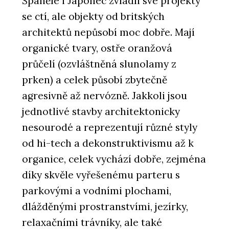
Španělé i Japonec zvládli své projekty
se ctí, ale objekty od britských
architektů nepůsobí moc dobře. Mají
organické tvary, ostře oranžová
průčelí (ozvláštněná slunolamy z
prken) a celek působí zbytečně
agresivně až nervózně. Jakkoli jsou
jednotlivé stavby architektonicky
nesourodé a reprezentují různé styly
od hi-tech a dekonstruktivismu až k
organice, celek vychází dobře, zejména
díky skvěle vyřešenému parteru s
parkovými a vodními plochami,
dlážděnými prostranstvími, jezírky,
relaxačními trávníky, ale také