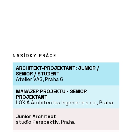
PRODUKTY
Vláknocementová deska Swisspearl
Carat
NABÍDKY PRÁCE
ARCHITEKT-PROJEKTANT: JUNIOR /
SENIOR / STUDENT
Atelier VAS, Praha 6
PRODUKTY
MANAŽER PROJEKTU - SENIOR
PROJEKTANT
Profilovaná vláknocementová střešní
krytina Swisspearl
LOXIA Architectes Ingenierie s.r.o., Praha
Junior Architect
studio Perspektiv, Praha