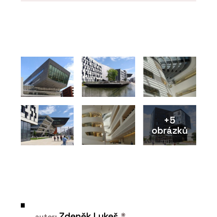
PRODUKTY
Skládaná vláknocementová střešní
krytina Swisspearl
+5
obrázků
PRODUKTY
Vláknocementová deska Swisspearl
Patina Original NXT
Zdeněk Lukeš
*
autor: