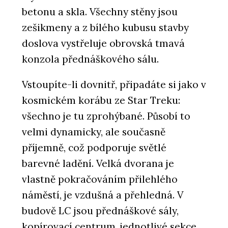
betonu a skla. Všechny stěny jsou
zešikmeny a z bílého kubusu stavby
doslova vystřeluje obrovská tmavá
konzola přednáškového sálu.
Vstoupíte-li dovnitř, připadáte si jako v
kosmickém korábu ze Star Treku:
všechno je tu zprohýbané. Působí to
velmi dynamicky, ale současně
příjemně, což podporuje světlé
barevné ladění. Velká dvorana je
vlastně pokračováním přilehlého
náměstí, je vzdušná a přehledná. V
budově LC jsou přednáškové sály,
kopírovací centrum, jednotlivé sekce