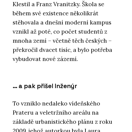
Klestil a Franz Vranitzky. Škola se
během své existence několikrát
stěhovala a dnešní moderní kampus
vznikl až poté, co počet studentů z
mnoha zemí – včetně těch českých –
překročil dvacet tisíc, a bylo potřeba
vybudovat nové zázemí.
… a pak přišel Inženýr
To vzniklo nedaleko vídeňského
Prateru a veletržního areálu na
základě urbanistického plánu z roku
2009, jehož autorkou byla Laura