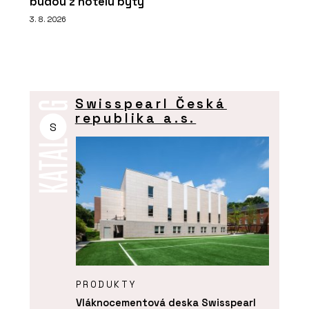
budou z hotelu byty
3. 8. 2026
Swisspearl Česká
republika a.s.
S
PRODUKTY
Vláknocementová deska Swisspearl