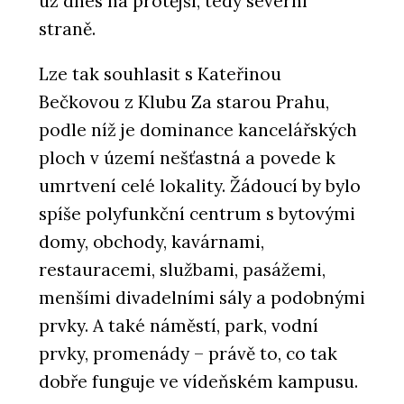
už dnes na protější, tedy severní
straně.
Lze tak souhlasit s Kateřinou
Bečkovou z Klubu Za starou Prahu,
podle níž je dominance kancelářských
ploch v území nešťastná a povede k
umrtvení celé lokality. Žádoucí by bylo
spíše polyfunkční centrum s bytovými
domy, obchody, kavárnami,
restauracemi, službami, pasážemi,
menšími divadelními sály a podobnými
prvky. A také náměstí, park, vodní
prvky, promenády – právě to, co tak
dobře funguje ve vídeňském kampusu.