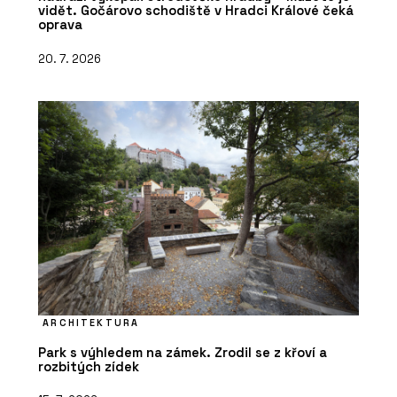
vidět. Gočárovo schodiště v Hradci Králové čeká
oprava
20. 7. 2026
ARCHITEKTURA
Park s výhledem na zámek. Zrodil se z křoví a
rozbitých zídek