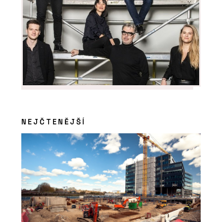
ČLÁNKY
Budova Rozhlasu a televize Slovenska
NEJČTENĚJŠÍ
je energeticky efektivní. Stavba z
80. let dostala novou fasádu a
zateplovací systém