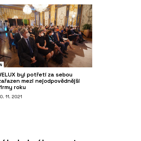
N
VELUX byl potřetí za sebou
zařazen mezi nejodpovědnější
firmy roku
10. 11. 2021