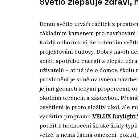
Světlo zlepšuje zdraví,
Denní světlo utváří zážitek z prostor
základním kamenem pro navrhování z
Každý odborník ví, že o denním světle
projektování budovy. Dobrý návrh de
snížit spotřebu energií a zlepšit zdra
uživatelů – ať už jde o domov, školu 
proslunění je silně ovlivněna návrhe
jejími geometrickými proporcemi, or
okolním terénem a zástavbou. Přesn
osvětlení je proto složitý úkol, ale
využitím programu
VELUX Daylight 
použít k hodnocení široké škály typ
velké, a nemá žádná omezení, pokud 