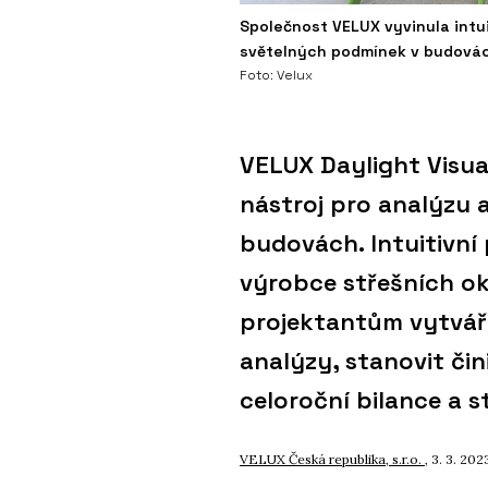
Společnost VELUX vyvinula intu
světelných podmínek v budová
Foto: Velux
VELUX Daylight Visual
nástroj pro analýzu 
budovách. Intuitivn
výrobce střešních o
projektantům vytváře
analýzy, stanovit čin
celoroční bilance a s
VELUX Česká republika, s.r.o.
, 3. 3. 202