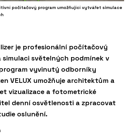
itivní počítačový program umožňující vytvářet simulace
ch
izer je profesionální počítačový
a simulaci světelných podmínek v
í program vyvinutý odborníky
ken VELUX umožňuje architektům a
t vizualizace a fotometrické
itel denní osvětlenosti a zpracovat
tudie oslunění.
3