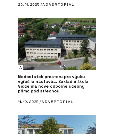
20. 11. 2025 /
ADVERTORIAL
A
Nedostatek prostoru pro výuku
vyřešila nástavba. Základní škola
Vidče má nové odborné učebny
přímo pod střechou
11. 12. 2025 /
ADVERTORIAL