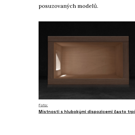
posuzovaných modelů.
Foto:
Místnosti s hlubokými dispozicemi často tr