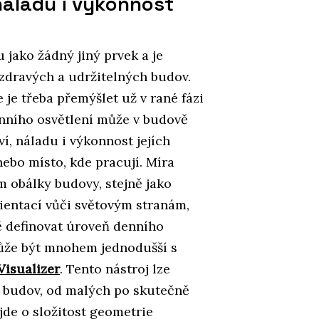
 náladu i výkonnost
u jako žádný jiný prvek a je
dravých a udržitelných budov.
 je třeba přemýšlet už v rané fázi
nního osvětlení může v budově
ví, náladu i výkonnost jejích
nebo místo, kde pracují. Míra
m obálky budovy, stejně jako
ientací vůči světovým stranám,
ě definovat úroveň denního
 může být mnohem jednodušší s
Visualizer
. Tento nástroj lze
ů budov, od malých po skutečně
jde o složitost geometrie