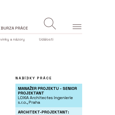
BURZA PRÁCE
vinky a názory
Události
NABÍDKY PRÁCE
MANAŽER PROJEKTU - SENIOR
PROJEKTANT
LOXIA Architectes Ingenierie
s.r.o., Praha
ARCHITEKT-PROJEKTANT: