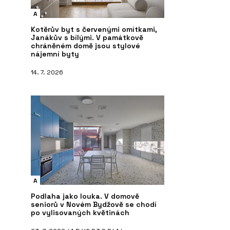
A
Kotěrův byt s červenými omítkami,
Janákův s bílými. V památkově
chráněném domě jsou stylové
nájemní byty
14. 7. 2026
A
Podlaha jako louka. V domově
seniorů v Novém Bydžově se chodí
po vylisovaných květinách