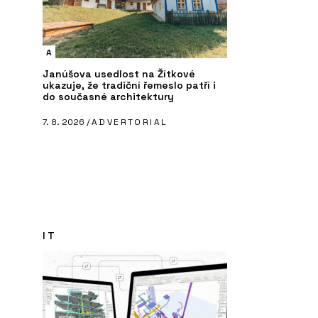
A
Janúšova usedlost na Žítkové
ukazuje, že tradiční řemeslo patří i
do současné architektury
7. 8. 2026 /
ADVERTORIAL
IT