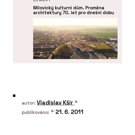
Milovický kulturní dům. Proměna
architektury 70. let pro dnešní dobu
ČLÁNKY
Líbeznice věří architektům. Nový
školní pavilon přirozeně zapadá do
krajiny i struktury obce
Vladislav Kšír
*
autor:
*
21. 6. 2011
publikováno: