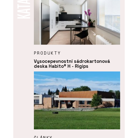
PRODUKTY
Vysocepevnostní sádrokartonová
deska Habito® H - Rigips
ČLÁNKY