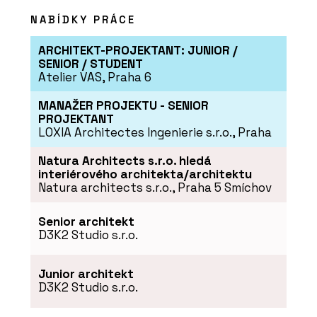
soutěži Gypsum Trophy
NABÍDKY PRÁCE
ARCHITEKT-PROJEKTANT: JUNIOR /
SENIOR / STUDENT
Atelier VAS, Praha 6
MANAŽER PROJEKTU - SENIOR
PROJEKTANT
LOXIA Architectes Ingenierie s.r.o., Praha
Natura Architects s.r.o. hledá
PRODUKTY
interiérového architekta/architektu
Profikalkulátor Rigips
Natura architects s.r.o., Praha 5 Smíchov
Senior architekt
D3K2 Studio s.r.o.
Junior architekt
D3K2 Studio s.r.o.