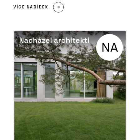
VÍCE NABÍDEK
PRODUKTY
Suché podlahy RigiStabil - Rigips
Nacházel architekti
PRODUKTY
Akustické kazetové podhledy
Eurocoustic - Rigips