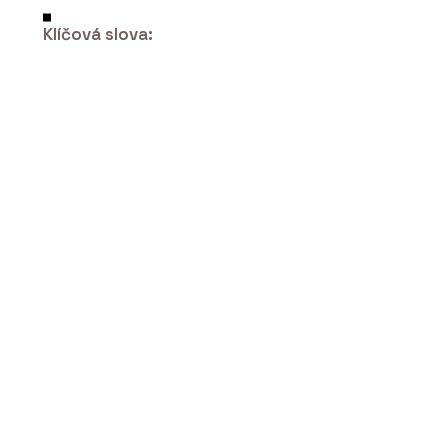
Klíčová slova:
PRODUKTY
Konstrukční sádrokartonová deska
RigiStabil - Rigips
ČLÁNKY
Pražský Fragment získal druhé místo
v kategorii inovace v mezinárodní