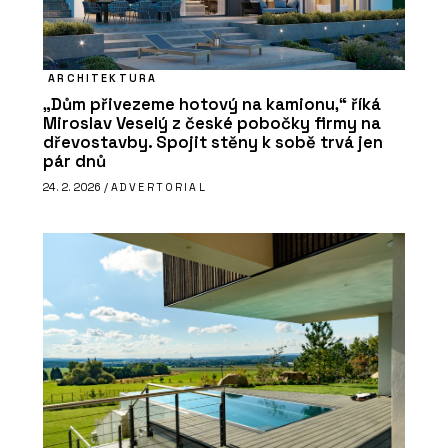
ARCHITEKTURA
„Dům přivezeme hotový na kamionu,“ říká
Miroslav Veselý z české pobočky firmy na
dřevostavby. Spojit stěny k sobě trvá jen
pár dnů
24. 2. 2026 /
ADVERTORIAL