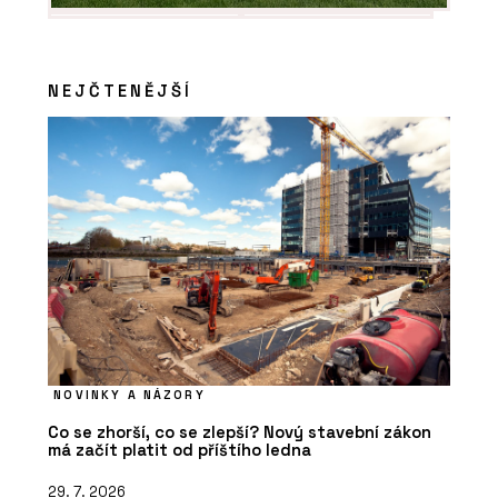
NEJČTENĚJŠÍ
O FIRMĚ
Rigips
NOVINKY A NÁZORY
Co se zhorší, co se zlepší? Nový stavební zákon
PRODUKTY
má začít platit od příštího ledna
Akustické podhledy Rigiton - Rigips
29. 7. 2026