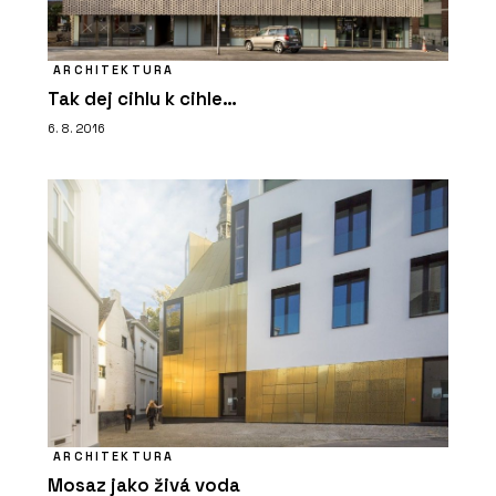
promyšlený do všech detailů
ARCHITEKTURA
Tak dej cihlu k cihle…
6. 8. 2016
ČLÁNKY
Moderní dům, na kterém není potřeba
nic měnit
ARCHITEKTURA
Mosaz jako živá voda