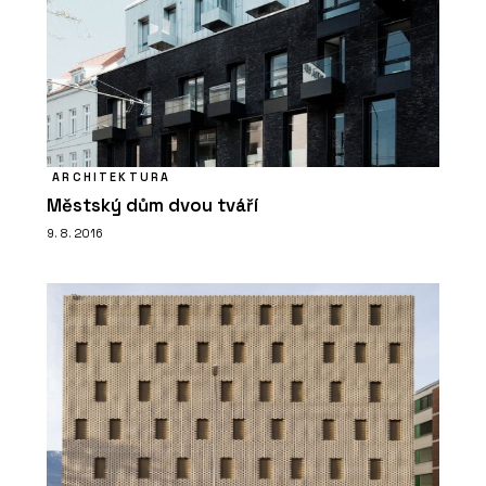
PRODUKTY
ARCHITEKTURA
Dveře MASTER - JAP
Městský dům dvou tváří
9. 8. 2016
ČLÁNKY
EFEKTA – obkladový systém