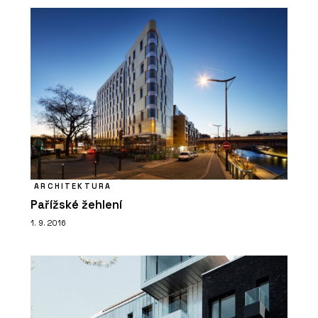
PRODUKTY
Dveře IDEA DOOR - JAP
ARCHITEKTURA
Pařížské žehlení
1. 9. 2016
ČLÁNKY
Střešní nástavba inspirovaná
funkcionalismem