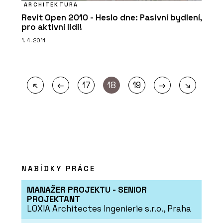
ARCHITEKTURA
Revit Open 2010 - Heslo dne: Pasivní bydlení,
pro aktivní lidi!
1. 4. 2011
←
→
↖
17
18
19
↘
NABÍDKY PRÁCE
MANAŽER PROJEKTU - SENIOR
PROJEKTANT
LOXIA Architectes Ingenierie s.r.o., Praha