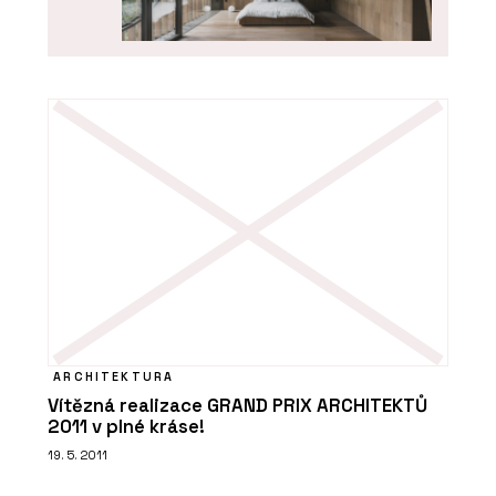
O FIRMĚ
OAKCENT
ARCHITEKTURA
PRODUKTY
Vítězná realizace GRAND PRIX ARCHITEKTŮ
2011 v plné kráse!
Dubové podlahy - OAKCENT
19. 5. 2011