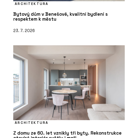
ARCHITEKTURA
Bytový dům v Benešově, kvalitní bydlení s
respektem k městu
23. 7. 2026
ARCHITEKTURA
Z domu ze 60. let vznikly tři byty. Rekonstrukce
otevírá interiér světlu i moři