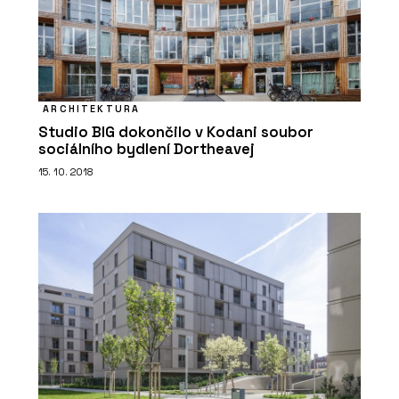
ARCHITEKTURA
Studio BIG dokončilo v Kodani soubor
sociálního bydlení Dortheavej
ČLÁNKY
15. 10. 2018
V historickém centru Vratislavi stojí
luxusní bytový dům. Má výhled do
zeleně, volnočasové sportoviště a
wellness