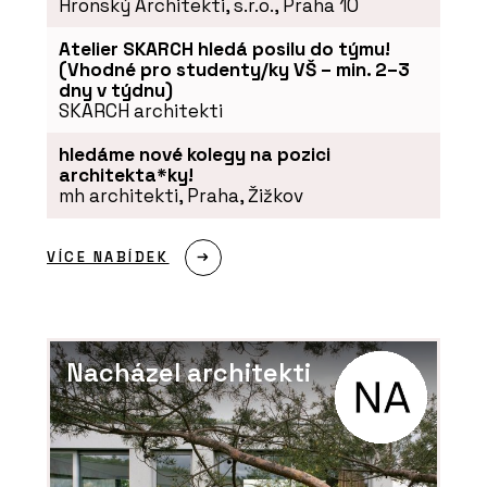
Hronský Architekti, s.r.o., Praha 10
Atelier SKARCH hledá posilu do týmu!
(Vhodné pro studenty/ky VŠ – min. 2–3
dny v týdnu)
SKARCH architekti
hledáme nové kolegy na pozici
architekta*ky!
mh architekti, Praha, Žižkov
VÍCE NABÍDEK
Nacházel architekti