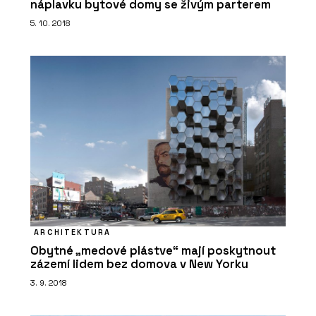
náplavku bytové domy se živým parterem
5. 10. 2018
PRODUKTY
Okenní a dveřní systém s tepelnou
izolací MB-86N - Aluprof
ARCHITEKTURA
Obytné „medové plástve“ mají poskytnout
zázemí lidem bez domova v New Yorku
ČLÁNKY
3. 9. 2018
Černá perla, klenot Ostravy, ve
kterém se lidé léčí