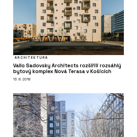
PRODUKTY
Sloupko-příčková, strukturální fasáda
MB-SR50N EFEKT - Aluprof
ARCHITEKTURA
Vallo Sadovsky Architects rozšířili rozsáhlý
bytový komplex Nová Terasa v Košicích
13. 8. 2018
ČLÁNKY
Bytová věž na pobřeží Portugalska.
Její fasáda vychází z rytmu lodních
kontejnerů