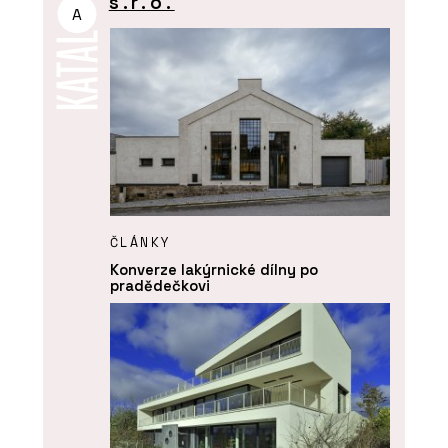
s.r.o.
A
ČLÁNKY
Konverze lakýrnické dílny po
pradědečkovi