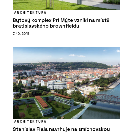
PRODUKTY
ARCHITEKTURA
Okenní a dveřní systém s tepelnou
Bytový komplex Pri Mýte vznikl na místě
izolací MB-79N - Aluprof
bratislavského brownfieldu
7. 10. 2018
O FIRMĚ
Aluprof System Czech s.r.o.
ARCHITEKTURA
Stanislav Fiala navrhuje na smíchovskou