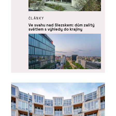
ČLÁNKY
Ve svahu nad Slezskem: dům zalitý
světlem s výhledy do krajiny
PRODUKTY
Okenní a dveřní systém MB-104
PASSIVE - Aluprof