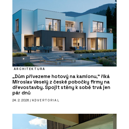
ARCHITEKTURA
„Dům přivezeme hotový na kamionu,“ říká
Miroslav Veselý z české pobočky firmy na
dřevostavby. Spojit stěny k sobě trvá jen
pár dnů
24. 2. 2026 /
ADVERTORIAL