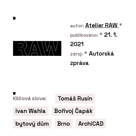
Atelier RAW
*
autor:
*
21. 1.
publikováno:
2021
*
Autorská
zdroj:
zpráva
ČLÁNKY
Bazén letce Martina Šonky pracuje s
prostorem a splývá s horizontem
Tomáš Rusín
Klíčová slova:
Ivan Wahla
Bořivoj Čapák
bytový dům
Brno
ArchiCAD