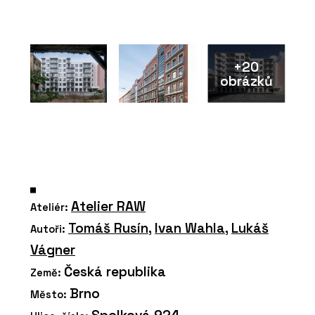
+20
obrázků
Atelier RAW
Ateliér:
Tomáš Rusín
,
Ivan Wahla
,
Lukáš
Autoři:
Vágner
Česká republika
Země:
Brno
Město: