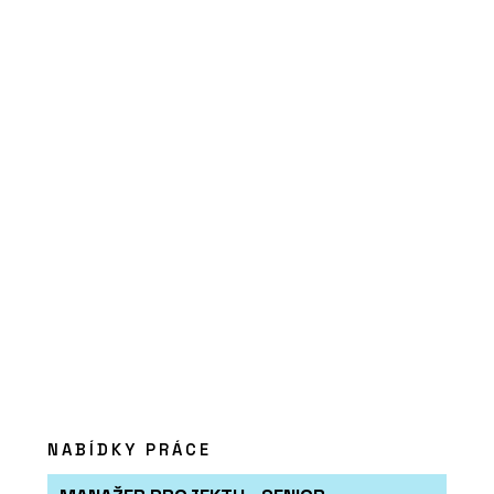
O FIRMĚ
Aquamarine Spa
PRODUKTY
TAO Design Sauna&Spa - Aquamarine
Spa
NABÍDKY PRÁCE