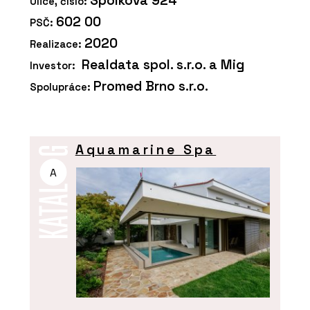
Spolková 924
Ulice, číslo:
602 00
PSČ:
2020
Realizace:
Realdata spol. s.r.o. a Mig
Investor:
Promed Brno s.r.o.
Spolupráce:
Aquamarine Spa
A