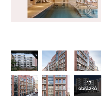
ČLÁNKY
Bazén, kde plavete do zahrady a
zpět. Nové lázně v hotelu Golden
Fairmont Prague
+17
obrázků
PRODUKTY
Wellness - Aquamarine Spa