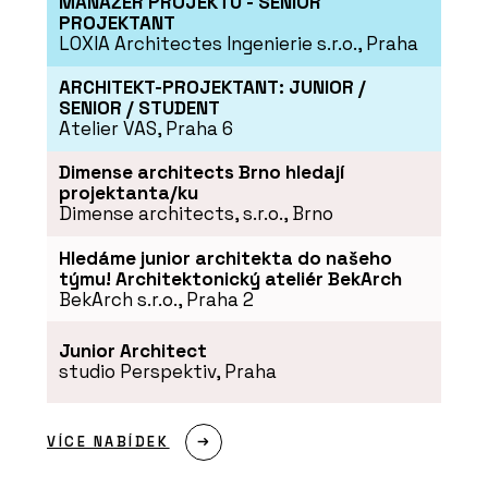
MANAŽER PROJEKTU - SENIOR
PROJEKTANT
LOXIA Architectes Ingenierie s.r.o., Praha
ARCHITEKT-PROJEKTANT: JUNIOR /
SENIOR / STUDENT
Atelier VAS, Praha 6
ČLÁNKY
Kde v olympijském Livignu po sportu
Dimense architects Brno hledají
zrelaxovat? Ve wellness s českou
projektanta/ku
stopou
Dimense architects, s.r.o., Brno
Hledáme junior architekta do našeho
týmu! Architektonický ateliér BekArch
BekArch s.r.o., Praha 2
Junior Architect
studio Perspektiv, Praha
VÍCE NABÍDEK
PRODUKTY
Bazénové zakrytí - Aquamarine Spa