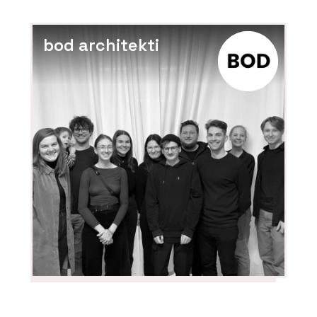
bod architekti
PRODUKTY
Vířivky – Aquamarine Spa