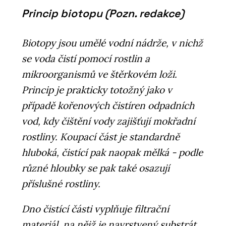
Princip biotopu (Pozn. redakce)
Biotopy jsou umělé vodní nádrže, v nichž
se voda čistí pomocí rostlin a
mikroorganismů ve štěrkovém loži.
Princip je prakticky totožný jako v
případě kořenových čistíren odpadních
vod, kdy čištění vody zajišťují mokřadní
rostliny. Koupací část je standardně
hluboká, čistící pak naopak mělká - podle
různé hloubky se pak také osazují
příslušné rostliny.
Dno čistící části vyplňuje filtrační
materiál, na nějž je navrstvený substrát