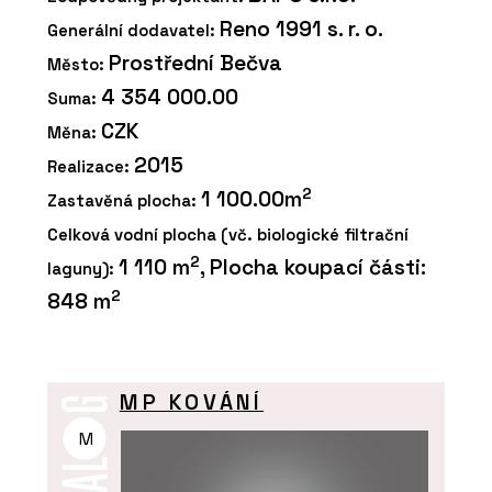
Reno 1991 s. r. o.
Generální dodavatel:
Prostřední Bečva
Město:
4 354 000.00
Suma:
CZK
Měna:
2015
Realizace:
2
1 100.00m
Zastavěná plocha:
Celková vodní plocha (vč. biologické filtrační
2
1 110 m
, Plocha koupací části:
laguny):
2
848 m
MP KOVÁNÍ
M