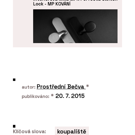
Lock - MP KOVÁNÍ
PRODUKTY
Bezpečnostní dveřní kování MPK
Prostřední Bečva
*
Securo - MP KOVÁNÍ
autor:
*
20. 7. 2015
publikováno:
koupaliště
Klíčová slova: