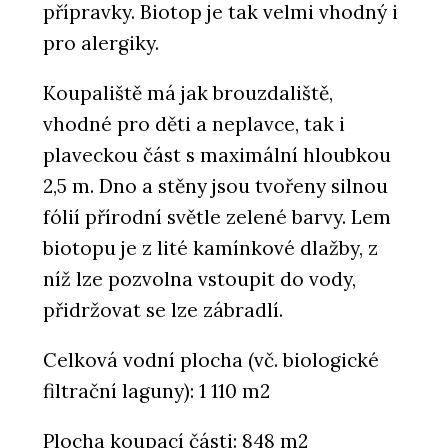
přípravky. Biotop je tak velmi vhodný i
pro alergiky.
Koupaliště má jak brouzdaliště,
vhodné pro děti a neplavce, tak i
plaveckou část s maximální hloubkou
2,5 m. Dno a stěny jsou tvořeny silnou
fólií přírodní světle zelené barvy. Lem
biotopu je z lité kamínkové dlažby, z
níž lze pozvolna vstoupit do vody,
přidržovat se lze zábradlí.
Celková vodní plocha (vč. biologické
filtrační laguny): 1 110 m2
Plocha koupací části: 848 m2