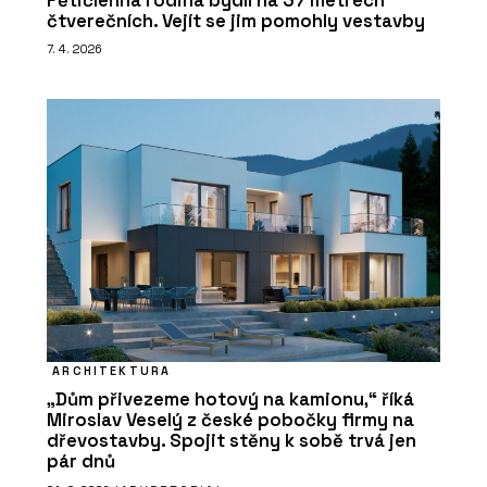
Pětičlenná rodina bydlí na 37 metrech
čtverečních. Vejít se jim pomohly vestavby
7. 4. 2026
ARCHITEKTURA
„Dům přivezeme hotový na kamionu,“ říká
Miroslav Veselý z české pobočky firmy na
dřevostavby. Spojit stěny k sobě trvá jen
pár dnů