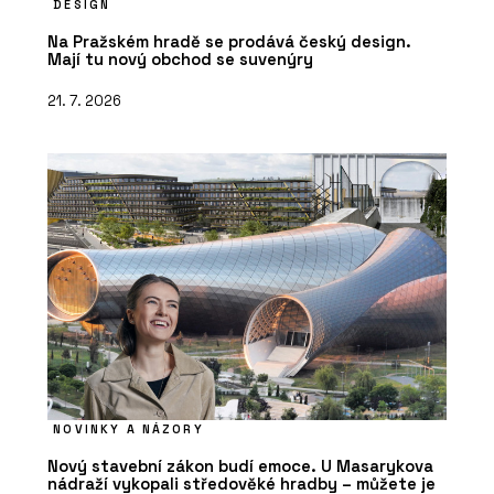
DESIGN
Na Pražském hradě se prodává český design.
Mají tu nový obchod se suvenýry
21. 7. 2026
NOVINKY A NÁZORY
Nový stavební zákon budí emoce. U Masarykova
nádraží vykopali středověké hradby – můžete je