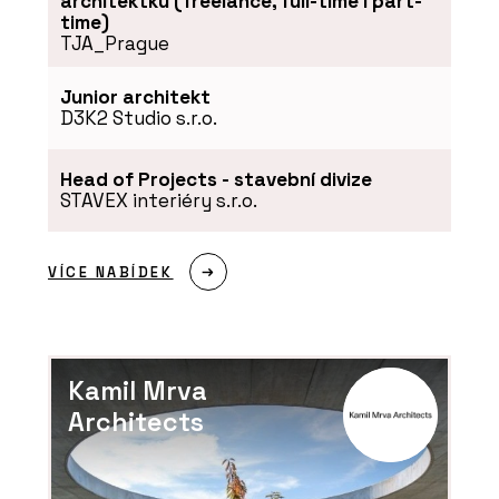
architektku (freelance, full-time i part-
time)
TJA_Prague
Junior architekt
D3K2 Studio s.r.o.
Head of Projects - stavební divize
SLUŽBY
STAVEX interiéry s.r.o.
Program JAVORINA PRO - BeOak by
Javorina
VÍCE NABÍDEK
Kamil Mrva
Architects
PRODUKTY