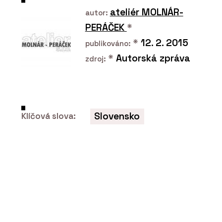
BeOak by Javorina
ateliér MOLNÁR-
autor:
PERÁČEK
*
*
12. 2. 2015
publikováno:
*
Autorská zpráva
zdroj:
Slovensko
Klíčová slova:
PRODUKTY
Modulární set pro domácí cvičení
SANA - BeOak by Javorina