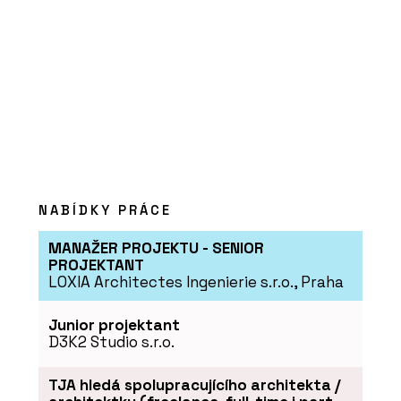
PRODUKTY
Konferenční stolky - BeOak by
Javorina
NABÍDKY PRÁCE
MANAŽER PROJEKTU - SENIOR
PROJEKTANT
LOXIA Architectes Ingenierie s.r.o., Praha
PRODUKTY
Junior projektant
Postele - BeOak by Javorina
D3K2 Studio s.r.o.
TJA hledá spolupracujícího architekta /