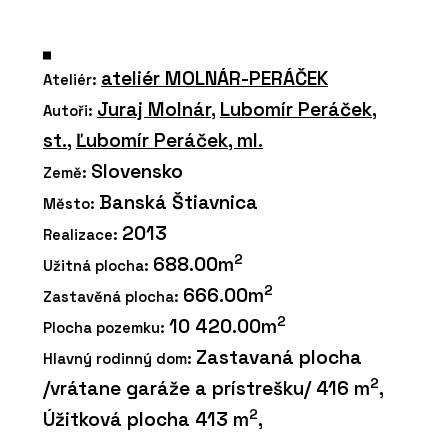
ateliér MOLNÁR-PERÁČEK
Ateliér:
Juraj Molnár
,
Lubomír Peráček,
Autoři:
st.
,
Ľubomír Peráček, ml.
Slovensko
Země:
Banská Štiavnica
Město:
2013
Realizace:
2
688.00m
Užitná plocha:
2
666.00m
Zastavěná plocha:
2
10 420.00m
Plocha pozemku:
Zastavaná plocha
Hlavný rodinný dom:
2
/vrátane garáže a prístrešku/ 416 m
,
2
Úžitková plocha 413 m
,