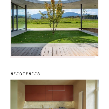
Modulární úložné systémy LINK -
BeOak by Javorina
NEJČTENĚJŠÍ