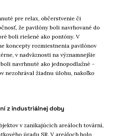
nuté pre relax, občerstvenie či
čnosť, že pavilóny boli navrhované do
ré boli riešené ako pontóny. V
ne koncepty rozmiestnenia pavilónov
térne, v nadväznosti na významnejšie
 boli navrhnuté ako jednopodlažné –
ov nezohrával žiadnu úlohu, nakoľko
í z industriálnej doby
jektov v zanikajúcich areáloch tovární,
atkového úradu SR. V areáloch bolo