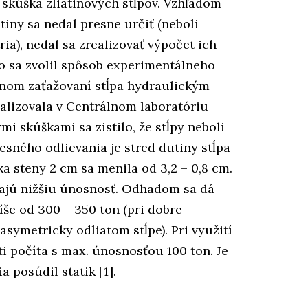
skúška zliatinových stĺpov. Vzhľadom
atiny sa nedal presne určiť (neboli
ia), nedal sa zrealizovať výpočet ich
o sa zvolil spôsob experimentálneho
pnom zaťažovaní stĺpa hydraulickým
ealizovala v Centrálnom laboratóriu
i skúškami sa zistilo, že stĺpy neboli
sného odlievania je stred dutiny stĺpa
a steny 2 cm sa menila od 3,2 – 0,8 cm.
majú nižšiu únosnosť. Odhadom sa dá
íše od 300 – 350 ton (pri dobre
 asymetricky odliatom stĺpe). Pri využití
i počíta s max. únosnosťou 100 ton. Je
a posúdil statik [1].