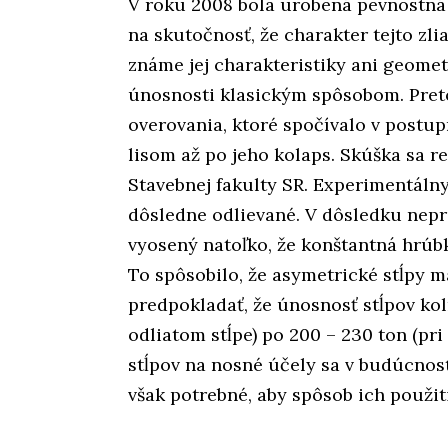
V roku 2008 bola urobená pevnostná 
na skutočnosť, že charakter tejto zli
známe jej charakteristiky ani geometr
únosnosti klasickým spôsobom. Pret
overovania, ktoré spočívalo v postu
lisom až po jeho kolaps. Skúška sa r
Stavebnej fakulty SR. Experimentálnym
dôsledne odlievané. V dôsledku nepre
vyosený natoľko, že konštantná hrúbk
To spôsobilo, že asymetrické stĺpy 
predpokladať, že únosnosť stĺpov kol
odliatom stĺpe) po 200 – 230 ton (pri
stĺpov na nosné účely sa v budúcnost
však potrebné, aby spôsob ich použiti