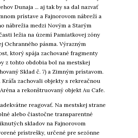
ov Dunaja ... aj tak by sa dal nazvať
Zimnom prístave a Fajnorovom nábreží a
vho nábrežia medzi Novým a Starým
asti ležia na území Pamiatkovej zóny
 jej Ochranného pásma. Výrazným
st, ktorý spája zachované fragmenty
by z tohto obdobia bol na mestskej
hovaný Sklad č. 7) a Zimným prístavom.
a Kráľa zachovali objekty s rekreačnou
 Aréna a rekonštruovaný objekt Au Cafe.
 adekvátne reagovať. Na mestskej strane
plné alebo čiastočne transparentné
niknutých skladov na Fajnorovom
tvorené prístrešky, určené pre sezónne