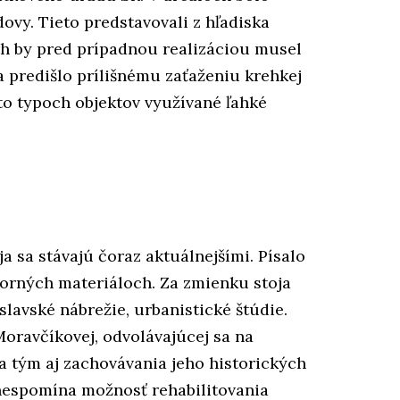
vy. Tieto predstavovali z hľadiska
vrh by pred prípadnou realizáciou musel
a predišlo prílišnému zaťaženiu krehkej
hto typoch objektov využívané ľahké
 sa stávajú čoraz aktuálnejšími. Písalo
orných materiáloch. Za zmienku stoja
slavské nábrežie, urbanistické štúdie.
oravčíkovej, odvolávajúcej sa na
a tým aj zachovávania jeho historických
a nespomína možnosť rehabilitovania