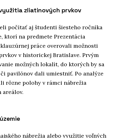
yužitia zliatinových prvkov
 počítať aj študenti šiesteho ročníka
e, ktorí na predmete Prezentácia
klauzúrnej práce overovali možnosti
rvkov v historickej Bratislave. Prvým
vanie možných lokalít, do ktorých by sa
či pavilónov dali umiestniť. Po analýze
ili rôzne polohy v rámci nábrežia
 areálov.
 územie
najského nábrežia alebo využitie voľných