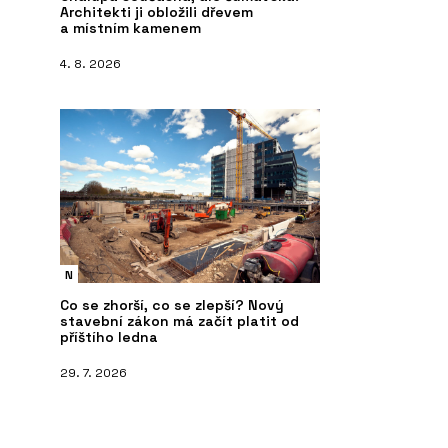
Architekti ji obložili dřevem
a místním kamenem
4. 8. 2026
N
Co se zhorší, co se zlepší? Nový
stavební zákon má začít platit od
příštího ledna
29. 7. 2026