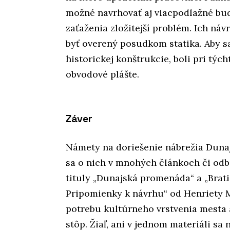
možné navrhovať aj viacpodlažné budo
zaťaženia zložitejší problém. Ich ná
byť overený posudkom statika. Aby s
historickej konštrukcie, boli pri týc
obvodové plášte.
Záver
Námety na doriešenie nábrežia Dunaja
sa o nich v mnohých článkoch či odb
tituly „Dunajská promenáda“ a „Brati
Pripomienky k návrhu“ od Henriety M
potrebu kultúrneho vrstvenia mesta 
stôp. Žiaľ, ani v jednom materiáli s