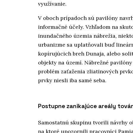
využívanie.
V oboch prípadoch sú pavilóny navrh
informačné účely. Vzhľadom na skuto
inundačného územia nábrežia, niekto
urbanizme sa uplatňovali buď lineár
kopírujúcich breh Dunaja, alebo soli
objekty na území. Nábrežné pavilóny
problém zaťaženia zliatinových prvk
prvky niesli iba samé seba.
Postupne zanikajúce areály továrn
Samostatnú skupinu tvorili návrhy ob
na ktoré upozornili pracovníci Pami