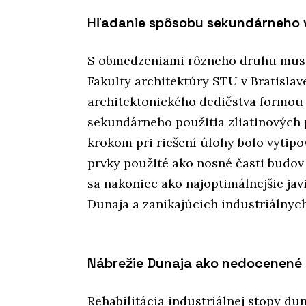
Hľadanie spôsobu sekundárneho v
S obmedzeniami rôzneho druhu museli
Fakulty architektúry STU v Bratislav
architektonického dedičstva formou 
sekundárneho použitia zliatinových p
krokom pri riešení úlohy bolo vytipo
prvky použité ako nosné časti budov 
sa nakoniec ako najoptimálnejšie jav
Dunaja a zanikajúcich industriálnych
Nábrežie Dunaja ako nedocenené
Rehabilitácia industriálnej stopy du