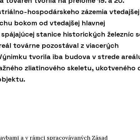
 továreň tvorila na prelome 19. a 20.
striálno-hospodárskeho zázemia vtedajšej
ochu bokom od vtedajšej hlavnej
spájajúcej stanice historických železníc 
eál továrne pozostával z viacerých
nimku tvorila iba budova v strede areál
ažného zliatinového skeletu, ukotveného 
bjektu.
stavbami a v rámci spracovávaných Zásad