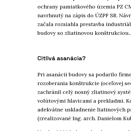
ochrany pamiatkového územia PZ CMO
navrhnutý na zápis do ÚZPF SR. Návr
začala rozsiahla prestavba industriá
budovy so zliatinovou konštrukciou..
Citlivá asanácia?
Pri asanácii budovy sa podarilo firme
rozoberania konštrukcie (oceľovej sec
zachránil celý nosný zliatinový syst
volútovými hlavicami a prekladmi. K
adekvátne uskladnenie liatinových p
(zrealizované Ing. arch. Danielom Ku