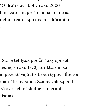
 Bratislava bol v roku 2006
h na zápis neprešiel a následne sa
lneho areálu, spojená aj s búraním
.
 Staré tehly.sk použiť taký spôsob
esnej z roku 1870), pri ktorom sa
ém pozostávajúci z troch typov stĺpov s
onateľ firmy Adam Szalay zabezpečil
rvkov a ich následné zameranie
bišom).