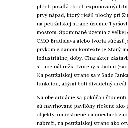
plôch pozdĺž oboch exponovaných breh
prvý nápad, ktorý riešil plochy pri 
na petržalskej strane územie Tyršo
mostom. Spomínané územia z veľkej č
CMO Bratislava alebo tvoria súčasť
prvkom v danom kontexte je Starý mo
industriálnej doby. Charakter zástav
strane nábrežia tvorený skladmi (zac
Na petržalskej strane sa v Sade Jank
funkciou, akými boli divadelný areál
Na obe situácie sa pokúšali študenti
sú navrhované pavilóny riešené ako 
objekty, umiestnené na miestach za
nábreží, na petržalskej strane ako o