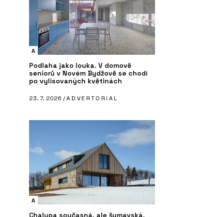
A
Podlaha jako louka. V domově
seniorů v Novém Bydžově se chodí
po vylisovaných květinách
23. 7. 2026 /
ADVERTORIAL
A
Chalupa současná, ale šumavská.