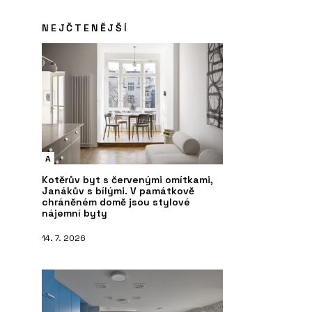
NEJČTENĚJŠÍ
A
Kotěrův byt s červenými omítkami,
Janákův s bílými. V památkově
chráněném domě jsou stylové
nájemní byty
14. 7. 2026