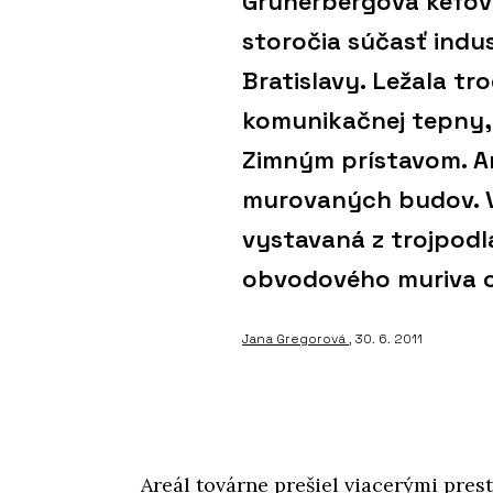
Grunerbergova kefová
storočia súčasť indu
Bratislavy. Ležala tr
komunikačnej tepny, 
Zimným prístavom. Ar
murovaných budov. Vý
vystavaná z trojpodl
obvodového muriva o
Jana Gregorová
, 30. 6. 2011
Areál továrne prešiel viacerými pre