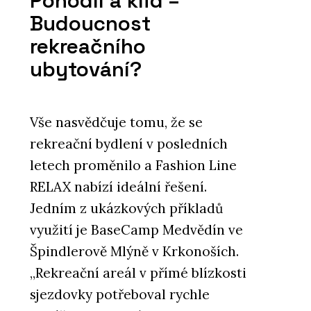
Pohodlí a klid –
Budoucnost
PRODUKTY
rekreačního
Modulární vývoj - KOMA
ubytování?
Vše nasvědčuje tomu, že se
rekreační bydlení v posledních
letech proměnilo a Fashion Line
ČLÁNKY
RELAX nabízí ideální řešení.
Soukromí, klid a příroda na
Jedním z ukázkových příkladů
dlani. Modulární Fashion Line
RELAX představuje novou éru
využití je BaseCamp Medvědín ve
glampingových objektů
Špindlerově Mlýně v Krkonoších.
„Rekreační areál v přímé blízkosti
sjezdovky potřeboval rychle