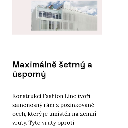
O FIRMĚ
KOMA MODULAR s. r. o.
Maximálně šetrný a
úsporný
Konstrukci Fashion Line tvoří
samonosný rám z pozinkované
oceli, který je umístěn na zemní
PRODUKTY
vruty. Tyto vruty oproti
Modulární bytové domy - KOMA