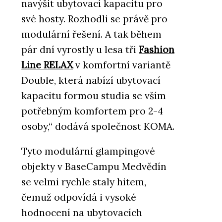
navýšit ubytovací kapacitu pro
své hosty. Rozhodli se právě pro
modulární řešení. A tak během
PRODUKTY
pár dní vyrostly u lesa tři
Fashion
Modulární školy - KOMA
Line RELAX
v komfortní variantě
Double, která nabízí ubytovací
kapacitu formou studia se vším
potřebným komfortem pro 2-4
osoby,“ dodává společnost KOMA.
Tyto modulární glampingové
ČLÁNKY
objekty v BaseCampu Medvědín
Designové moduly přesně na
míru zákazníka. KOMA MODULAR
se velmi rychle staly hitem,
představila novou kolekci
Fashion line
čemuž odpovídá i vysoké
hodnocení na ubytovacích