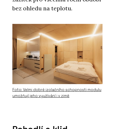
PRODUKTY
bez ohledu na teplotu.
Modulární nemocnice - KOMA
ČLÁNKY
Restaurace coby designová
loď u řeky Moravy
Foto: Velmi dobré izolačního schopnosti modulu
umožňují jeho využívání i v zimě