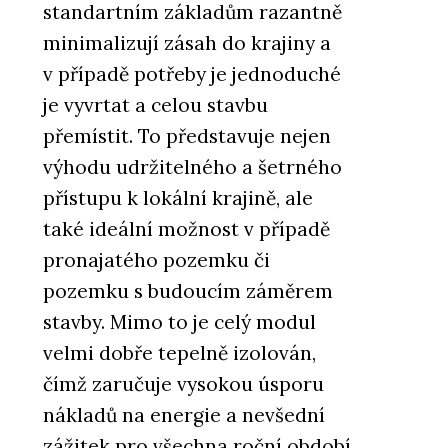
standartním základům razantně
minimalizují zásah do krajiny a
v případě potřeby je jednoduché
je vyvrtat a celou stavbu
přemístit. To představuje nejen
výhodu udržitelného a šetrného
ČLÁNKY
přístupu k lokální krajině, ale
Umění prvního dojmu.
také ideální možnost v případě
Modulární fasády kombinují
praktické a elegantní v jeden
pronajatého pozemku či
celek
pozemku s budoucím záměrem
stavby. Mimo to je celý modul
velmi dobře tepelně izolován,
čímž zaručuje vysokou úsporu
nákladů na energie a nevšední
zážitek pro všechna roční období