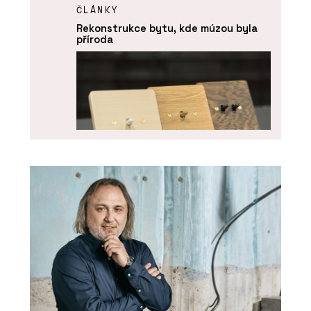
ČLÁNKY
Rekonstrukce bytu, kde múzou byla
příroda
PRODUKTY
Vypínače a zásuvky NEXA QUADRO -
OBZOR