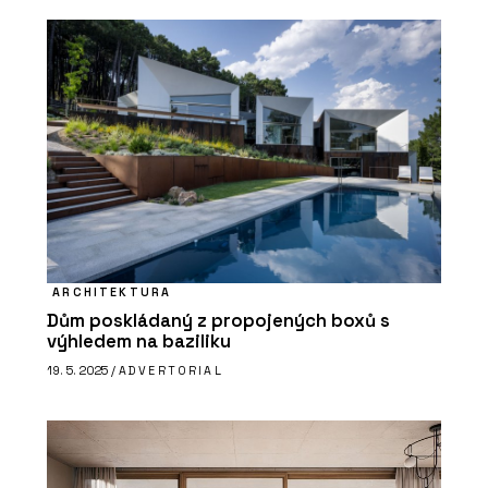
PRODUKTY
Vypínače a zásuvky DECENTE - OBZOR
ARCHITEKTURA
O FIRMĚ
Dům poskládaný z propojených boxů s
výhledem na baziliku
OBZOR
19. 5. 2025 /
ADVERTORIAL