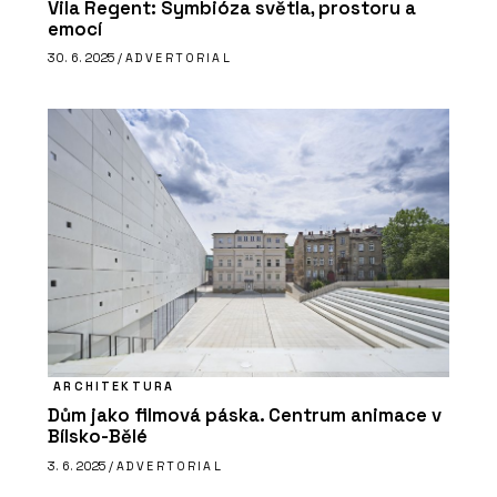
Vila Regent: Symbióza světla, prostoru a
emocí
30. 6. 2025 /
ADVERTORIAL
PRODUKTY
Vypínače a zásuvky NEXA RONDO -
OBZOR
ARCHITEKTURA
Dům jako filmová páska. Centrum animace v
Bílsko-Bělé
3. 6. 2025 /
ADVERTORIAL