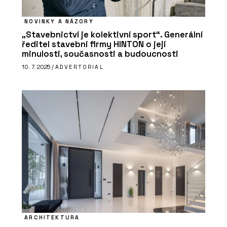
NOVINKY A NÁZORY
„Stavebnictví je kolektivní sport“. Generální
ředitel stavební firmy HINTON o její
minulosti, současnosti a budoucnosti
PRODUKTY
10. 7. 2025 /
ADVERTORIAL
Vypínače a zásuvky RETRO - OBZOR
ČLÁNKY
Moderní pojetí páčkových vypínačů
NEXA z tradičních materiálů
ARCHITEKTURA