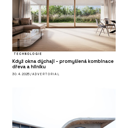
ČLÁNKY
Šest dekád na OBZORu: Od cibule k
originálním vypínačům
TECHNOLOGIE
Když okna dýchají – promyšlená kombinace
dřeva a hliníku
30. 4. 2025 /
ADVERTORIAL