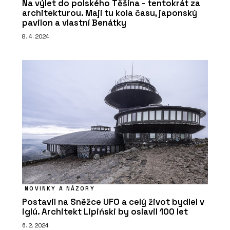
Na výlet do polského Těšína - tentokrát za
architekturou. Mají tu kola času, japonský
pavilon a vlastní Benátky
8. 4. 2024
PRODUKTY
Linoleum na nábytek - Forbo Flooring
Systems
NOVINKY A NÁZORY
Postavil na Sněžce UFO a celý život bydlel v
iglú. Architekt Lipiński by oslavil 100 let
PRODUKTY
6. 2. 2024