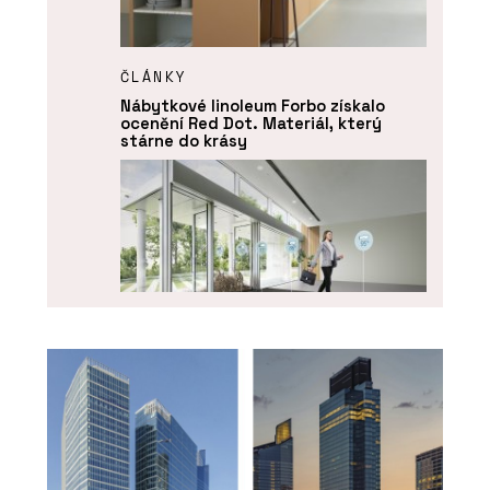
ČLÁNKY
Nábytkové linoleum Forbo získalo
ocenění Red Dot. Materiál, který
stárne do krásy
PRODUKTY
Funkční čisticí rohože Coral - Forbo
Flooring Systems