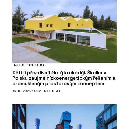
PRODUKTY
Luxusní vinylové dílce Allura - Forbo
Flooring Systems
ARCHITEKTURA
Děti jí přezdívají žlutý krokodýl. Školka v
Polsku zaujme nízkoenergetickým řešením a
promyšleným prostorovým konceptem
16. 10. 2023 /
ADVERTORIAL