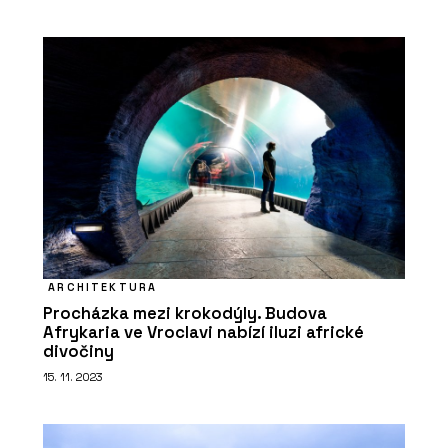
Akustický vinyl Sarlon a Modul’Up -
Forbo Flooring Systems
ČLÁNKY
Kanceláře společnosti ŠKODA AUTO v
ARCHITEKTURA
moderním a trendy designu
Procházka mezi krokodýly. Budova
Afrykaria ve Vroclavi nabízí iluzi africké
divočiny
15. 11. 2023