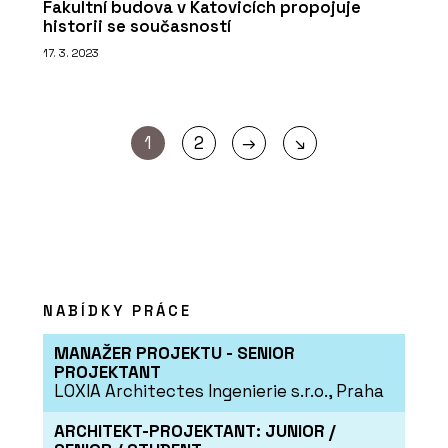
Fakultní budova v Katovicích propojuje
historii se současností
17. 3. 2023
→
1
2
↘
NABÍDKY PRÁCE
MANAŽER PROJEKTU - SENIOR
PROJEKTANT
LOXIA Architectes Ingenierie s.r.o., Praha
ARCHITEKT-PROJEKTANT: JUNIOR /