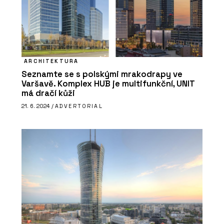
ARCHITEKTURA
Seznamte se s polskými mrakodrapy ve
Varšavě. Komplex HUB je multifunkční, UNIT
má dračí kůži
ČLÁNKY
21. 6. 2024 /
ADVERTORIAL
Přírodní Marmoleum se se
socialistickým PVC nedá v ničem
srovnat, říká architekt René Dlesk.
Hodí se do paneláku, kanceláří i vily z
první republiky