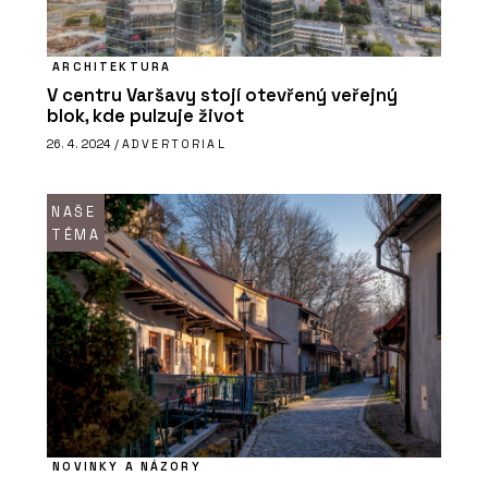
ARCHITEKTURA
PRODUKTY
V centru Varšavy stojí otevřený veřejný
Sametový vinyl Flotex - Forbo
blok, kde pulzuje život
Flooring Systems
26. 4. 2024 /
ADVERTORIAL
NAŠE
TÉMA
O FIRMĚ
Forbo Flooring Systems
NOVINKY A NÁZORY