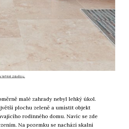
a lehké závěsy.
poměrně malé zahrady nebyl lehký úkol.
ejvětší plochu zeleně a umístit objekt
ávajícího rodinného domu. Navíc se zde
zením. Na pozemku se nachází skalní