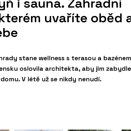
yň i sauna. Zahradní
kterém uvaříte oběd 
ebe
hrady stane wellness s terasou a bazénem
nsku oslovila architekta, aby jim zabydle
 domu. V létě už se nikdy nenudí.