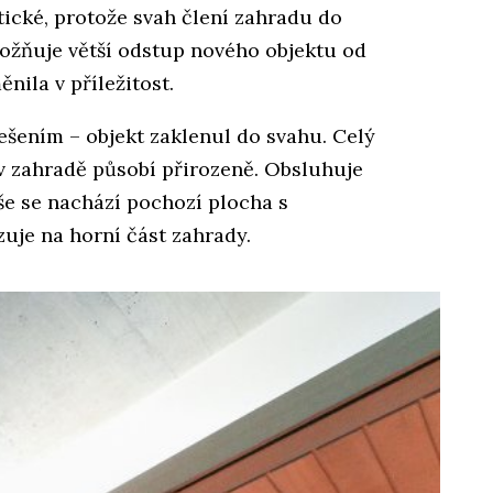
tické, protože svah člení zahradu do
ožňuje větší odstup nového objektu od
ila v příležitost.
řešením – objekt zaklenul do svahu. Celý
 v zahradě působí přirozeně. Obsluhuje
še se nachází pochozí plocha s
zuje na horní část zahrady.