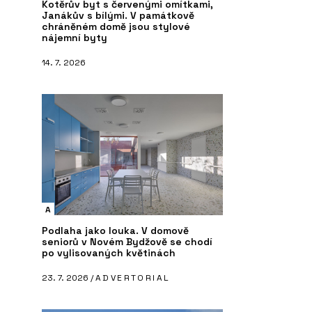
Kotěrův byt s červenými omítkami,
Janákův s bílými. V památkově
chráněném domě jsou stylové
nájemní byty
14. 7. 2026
A
Podlaha jako louka. V domově
seniorů v Novém Bydžově se chodí
po vylisovaných květinách
23. 7. 2026 /
ADVERTORIAL