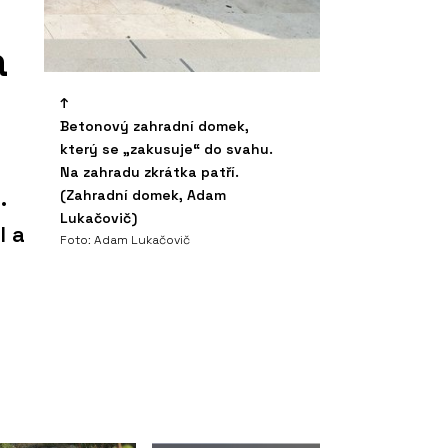
a
Betonový zahradní domek,
který se „zakusuje“ do svahu.
Na zahradu zkrátka patří.
.
(Zahradní domek, Adam
Lukačovič)
l a
Foto: Adam Lukačovič