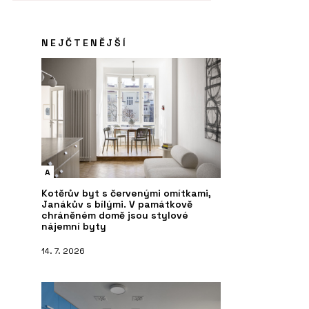
NEJČTENĚJŠÍ
A
Kotěrův byt s červenými omítkami,
Janákův s bílými. V památkově
chráněném domě jsou stylové
nájemní byty
14. 7. 2026