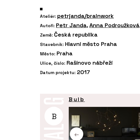
petrjanda/brainwork
Ateliér:
Petr Janda
,
Anna Podroužková
Autoři:
Česká republika
Země:
Hlavní město Praha
Stavebník:
Praha
Město:
Rašínovo nábřeží
Ulice, číslo:
2017
Datum projektu:
Bulb
B