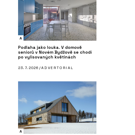
A
Podlaha jako louka. V domově
seniorů v Novém Bydžově se chodí
po vylisovaných květinách
23. 7. 2026 /
ADVERTORIAL
A