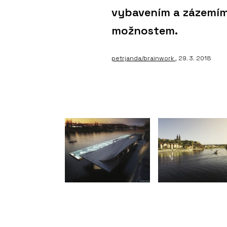
vybavením a zázemí
možnostem.
petrjanda/brainwork
, 29. 3. 2018