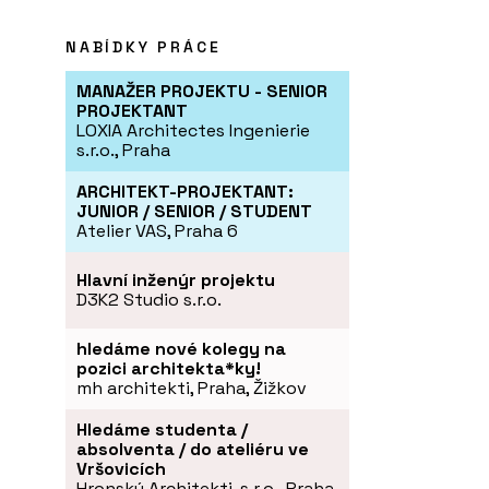
NABÍDKY PRÁCE
MANAŽER PROJEKTU - SENIOR
PROJEKTANT
LOXIA Architectes Ingenierie
s.r.o., Praha
ARCHITEKT-PROJEKTANT:
JUNIOR / SENIOR / STUDENT
Atelier VAS, Praha 6
Hlavní inženýr projektu
D3K2 Studio s.r.o.
hledáme nové kolegy na
pozici architekta*ky!
mh architekti, Praha, Žižkov
Hledáme studenta /
absolventa / do ateliéru ve
Vršovicích
Hronský Architekti, s.r.o., Praha