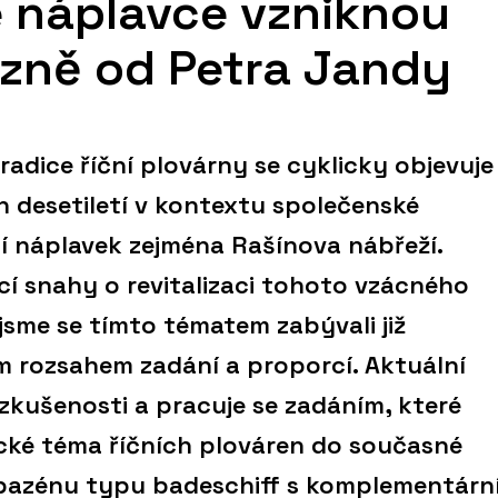
 náplavce vzniknou
ázně od Petra Jandy
adice říční plovárny se cyklicky objevuje
 desetiletí v kontextu společenské
dí náplavek zejména Rašínova nábřeží.
í snahy o revitalizaci tohoto vzácného
sme se tímto tématem zabývali již
ým rozsahem zadání a proporcí. Aktuální
 zkušenosti a pracuje se zadáním, které
cké téma říčních plováren do současné
bazénu typu badeschiff s komplementárn