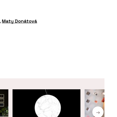
,
Maty Donátová