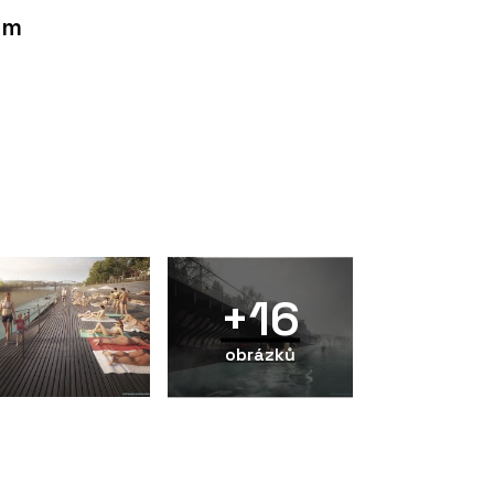
ým
+16
obrázků