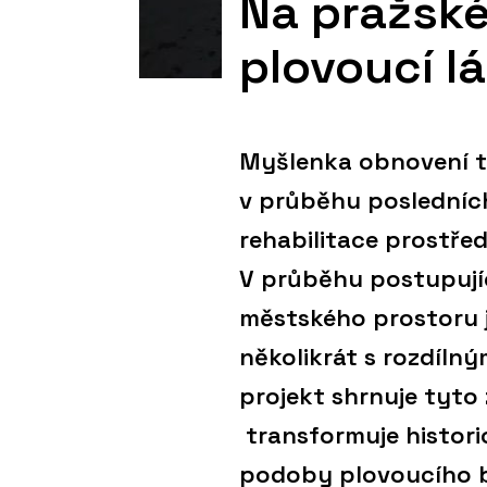
Na pražské
plovoucí l
Myšlenka obnovení tr
v průběhu posledních
rehabilitace prostře
V průběhu postupujíc
městského prostoru j
několikrát s rozdíln
projekt shrnuje tyto
transformuje histori
podoby plovoucího 