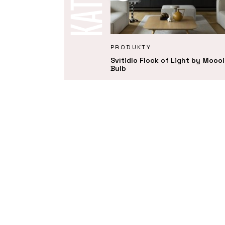
Ě
PRODUKTY
Svítidlo Flock of Light by Moooi
Bulb