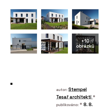
PRODUKTY
Chytré vypínače Bluetooth Low
Energy (BLE) - ABB
+10
obrázků
ČLÁNKY
Materiálová jedinečnost, autenticita
a udržitelnost v projektech
Stempel
autor:
Tesař architekti
*
*
8. 8.
publikováno: