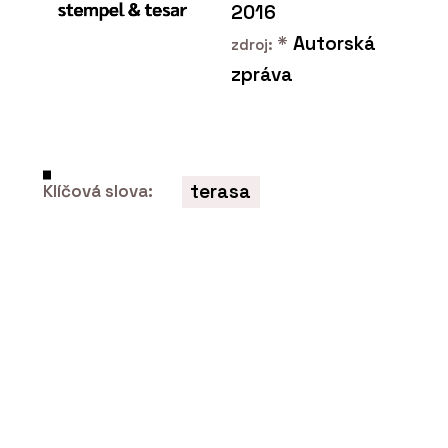
2016
*
Autorská
zdroj:
zpráva
PRODUKTY
Multifunkční ovládací dotykový panel
OneTouch 7" - ABB
terasa
Klíčová slova:
PRODUKTY
Vypínače a zásuvky ABB pro všechny
typy budov