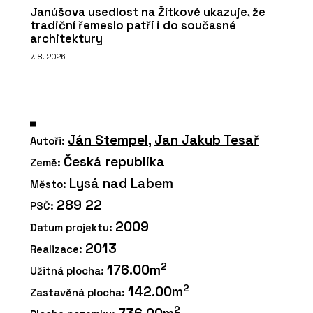
Janúšova usedlost na Žítkové ukazuje, že
tradiční řemeslo patří i do současné
architektury
7. 8. 2026
Ján Stempel
,
Jan Jakub Tesař
Autoři:
Česká republika
Země:
Lysá nad Labem
Město:
289 22
PSČ:
2009
Datum projektu:
2013
Realizace:
2
176.00m
Užitná plocha:
2
142.00m
Zastavěná plocha:
2