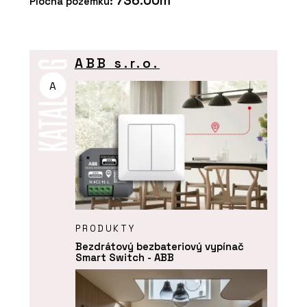
736.00m
Plocha pozemku:
ABB s.r.o.
A
PRODUKTY
Bezdrátový bezbateriový vypínač
Smart Switch - ABB