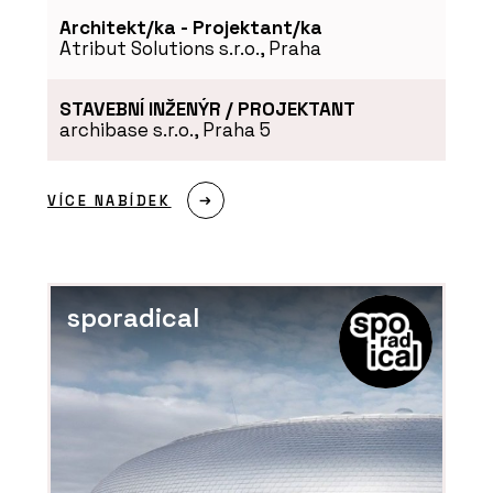
O FIRMĚ
Architekt/ka - Projektant/ka
Atribut Solutions s.r.o., Praha
ABB s.r.o.
STAVEBNÍ INŽENÝR / PROJEKTANT
archibase s.r.o., Praha 5
VÍCE NABÍDEK
PRODUKTY
sporadical
Porcelánová kolekce Decento®