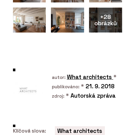
+28
obrázků
PRODUKTY
Modulární set pro domácí cvičení
SANA - BeOak by Javorina
What architects
*
autor:
*
21. 9. 2018
publikováno:
*
Autorská zpráva
zdroj:
What architects
Klíčová slova:
PRODUKTY