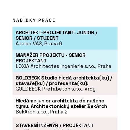
NABÍDKY PRÁCE
SLUŽBY
Program JAVORINA PRO - BeOak by
ARCHITEKT-PROJEKTANT: JUNIOR /
Javorina
SENIOR / STUDENT
Atelier VAS, Praha 6
MANAŽER PROJEKTU - SENIOR
PROJEKTANT
LOXIA Architectes Ingenierie s.r.o., Praha
GOLDBECK Studio hledá architekta(ku) /
stavaře(ku) / profesanta(ku)!
GOLDBECK Prefabeton s.r.o., Vrdy
Hledáme junior architekta do našeho
PRODUKTY
týmu! Architektonický ateliér BekArch
Modulární úložné systémy LINK -
BekArch s.r.o., Praha 2
BeOak by Javorina
STAVEBNÍ INŽENÝR / PROJEKTANT