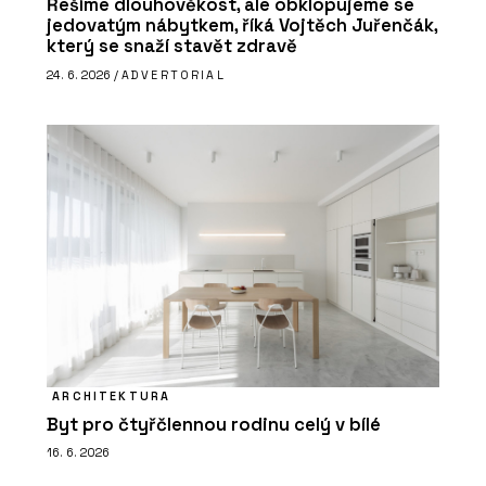
Řešíme dlouhověkost, ale obklopujeme se
jedovatým nábytkem, říká Vojtěch Juřenčák,
který se snaží stavět zdravě
24. 6. 2026 /
ADVERTORIAL
ARCHITEKTURA
Byt pro čtyřčlennou rodinu celý v bílé
16. 6. 2026