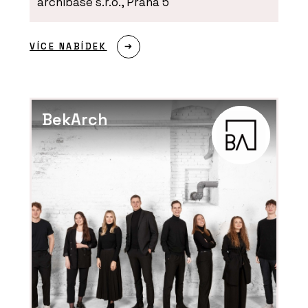
archibase s.r.o., Praha 5
VÍCE NABÍDEK
BekArch