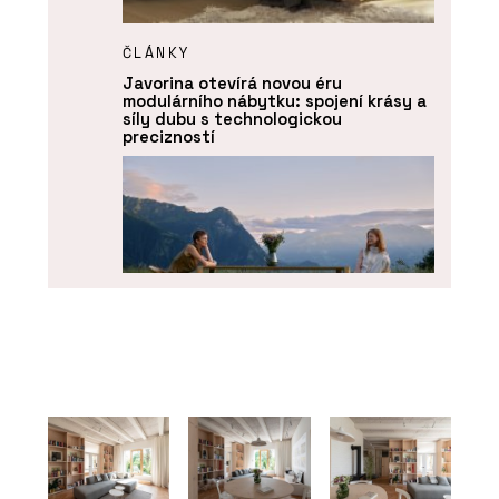
ČLÁNKY
Javorina otevírá novou éru
modulárního nábytku: spojení krásy a
síly dubu s technologickou
precizností
O FIRMĚ
BeOak by Javorina