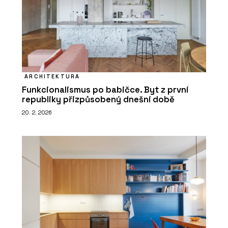
ČLÁNKY
Moravské náměstí v Brně po
revitalizaci doplnila lavička o délce
120 metrů
ARCHITEKTURA
Funkcionalismus po babičce. Byt z první
republiky přizpůsobený dnešní době
20. 2. 2026
ČLÁNKY
Italské městečko, kde se historie
potkává s designem