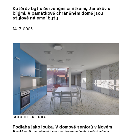
Kotěrův byt s červenými omítkami, Janákův s
bílými. V památkově chráněném domě jsou
stylové nájemní byty
14. 7. 2026
ARCHITEKTURA
Podlaha jako louka. V domově seniorů v Novém
Bydžově se chodí po vylisovaných květinách