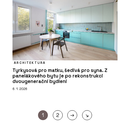
ARCHITEKTURA
Tyrkysová pro matku, šedivá pro syna. Z
panelákového bytu je po rekonstrukci
dvougenerační bydlení
6. 1. 2026
→
1
2
↘