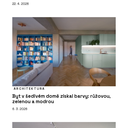
22. 4. 2026
O FIRMĚ
mmcité
ARCHITEKTURA
Byt v šedivém domě získal barvy: růžovou,
zelenou a modrou
6. 3. 2026
ČLÁNKY
UFO: Přístřešek připravený na přistání