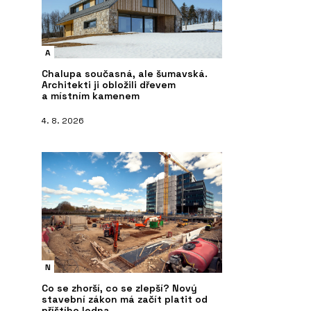
A
Chalupa současná, ale šumavská.
Architekti ji obložili dřevem
a místním kamenem
4. 8. 2026
N
Co se zhorší, co se zlepší? Nový
stavební zákon má začít platit od
příštího ledna