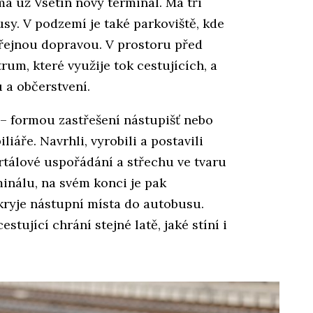
má už Vsetín nový terminál. Má tři
usy. V podzemí je také parkoviště, kde
eřejnou dopravou. V prostoru před
m, které využije tok cestujících, a
 a občerstvení.
– formou zastřešení nástupišť nebo
áře. Navrhli, vyrobili a postavili
ortálové uspořádání a střechu ve tvaru
inálu, na svém konci je pak
kryje nástupní místa do autobusu.
stující chrání stejné latě, jaké stíní i