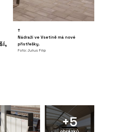
Nádraží ve Vsetíně má nové
ší,
přístřešky.
Foto: Julius Filip
+5
obrázků