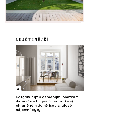
NEJČTENĚJŠÍ
A
Kotěrův byt s červenými omítkami,
Janákův s bílými. V památkově
chráněném domě jsou stylové
nájemní byty