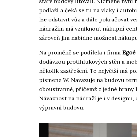
staré budovy litovali. Nicméně nyní 
podlaží a čeká se tu na vlaky i autob
lze odstavit vůz a dále pokračovat v
nádražím má vzniknout nákupní centru
zároveň jim nabídne možnost nákupu
Na proměně se podílela i firma
Egoé
dodávkou protihlukových stěn a mobili
několik zastřešení. To největší má p
písmene W. Navazuje na budovu term
oboustranné, přičemž z jedné hrany 
Návaznost na nádraží je i v designu, ce
výpravní budovu.