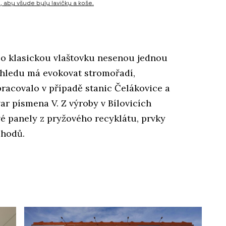
d, aby všude byly lavičky a koše.
e o klasickou vlaštovku nesenou jednou
dhledu má evokovat stromořadí,
racovalo v případě stanic Čelákovice a
r písmena V. Z výroby v Bílovicích
é panely z pryžového recyklátu, prvky
chodů.