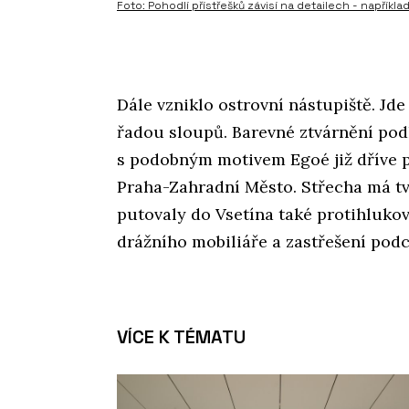
Foto: Pohodlí přístřešků závisí na detailech - napříkla
Dále vzniklo ostrovní nástupiště. Jd
řadou sloupů. Barevné ztvárnění po
s podobným motivem Egoé již dříve p
Praha-Zahradní Město. Střecha má tva
putovaly do Vsetína také protihlukov
drážního mobiliáře a zastřešení pod
VÍCE K TÉMATU