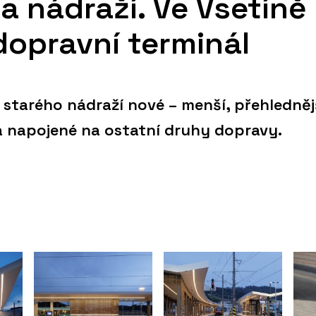
a nádraží. Ve Vsetíně
dopravní terminál
 starého nádraží nové – menší, přehledněj
a napojené na ostatní druhy dopravy.