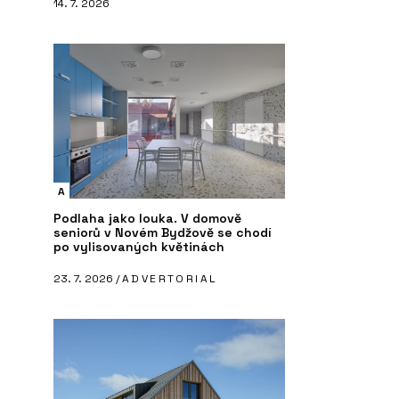
14. 7. 2026
A
Podlaha jako louka. V domově
seniorů v Novém Bydžově se chodí
po vylisovaných květinách
23. 7. 2026 /
ADVERTORIAL