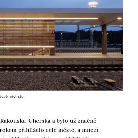
dově nádraží.
ob Rakouska-Uherska a bylo už značně
 rokem přihlíželo celé město, a mnozí