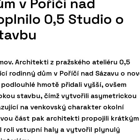
m v Poříčí nad
plnilo 0,5 Studio o
stavbu
ov. Architekti z pražského ateliéru 0,5
jící rodinný dům v Poříčí nad Sázavu o no
 podlouhlé hmotě přidali vyšší, ovšem
okou stavbu, čímž vytvořili asymetrickou
zující na venkovský charakter okolní
vou část pak architekti propojili krátkým
 roli vstupní haly a vytvořil plynulý