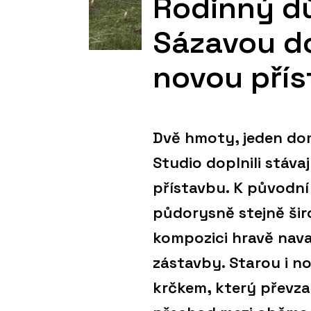
Rodinný dů
Sázavou do
novou pří
Dvě hmoty, jeden dom
Studio doplnili stáva
přístavbu. K původní
půdorysně stejně šir
kompozici hravě nava
zástavby. Starou i no
krčkem, který převzal