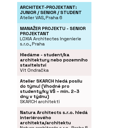
ARCHITEKT-PROJEKTANT:
JUNIOR / SENIOR / STUDENT
Atelier VAS, Praha 6
MANAŽER PROJEKTU - SENIOR
PROJEKTANT
LOXIA Architectes Ingenierie
s.r.o., Praha
Hledáme - student/ka
architektury nebo pozemního
stavitelství
Vít Ondračka
Atelier SKARCH hledá posilu
do týmu! (Vhodné pro
studenty/ky VŠ – min. 2–3
dny v týdnu)
SKARCH architekti
Natura Architects s.r.o. hledá
interiérového
architekta/architektu
Natura architects s.r.o., Praha 5