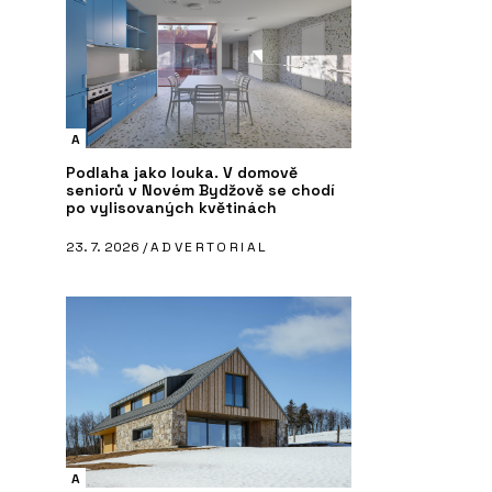
A
Podlaha jako louka. V domově
seniorů v Novém Bydžově se chodí
po vylisovaných květinách
23. 7. 2026 /
ADVERTORIAL
A