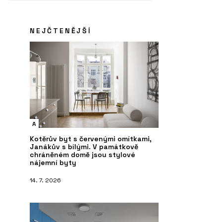
NEJČTENĚJŠÍ
A
Kotěrův byt s červenými omítkami,
Janákův s bílými. V památkově
chráněném domě jsou stylové
nájemní byty
14. 7. 2026