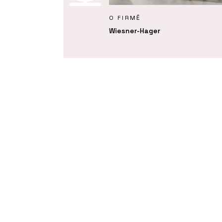
KTY
O FIRMĚ
uc - Wiesner-Hager
Wiesner-Hager