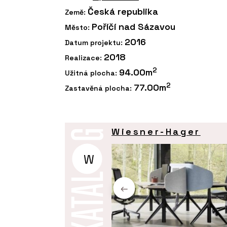
Česká republika
Země:
Poříčí nad Sázavou
Město:
2016
Datum projektu:
2018
Realizace:
2
94.00m
Užitná plocha:
2
77.00m
Zastavěná plocha:
Wiesner-Hager
W