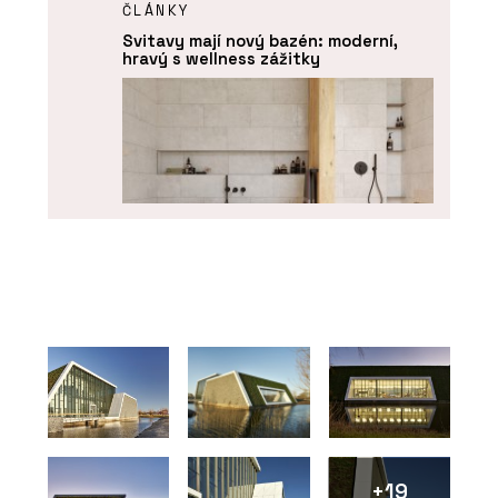
ČLÁNKY
Svitavy mají nový bazén: moderní,
hravý s wellness zážitky
PRODUKTY
Série keramických obkladů PINO -
RAKO
+19