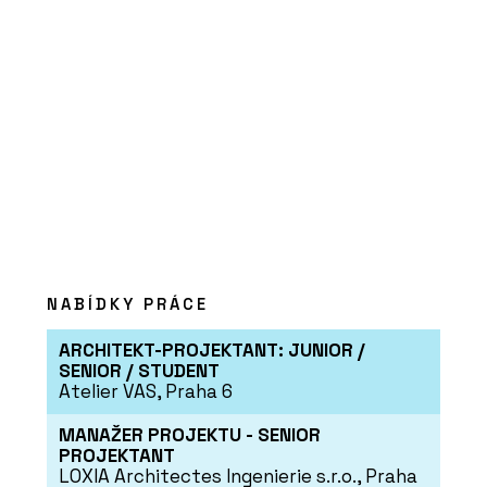
ČLÁNKY
Pergamenka: Nový život
holešovického brownfieldu
NABÍDKY PRÁCE
O FIRMĚ
ARCHITEKT-PROJEKTANT: JUNIOR /
LASSELSBERGER (RAKO)
SENIOR / STUDENT
Atelier VAS, Praha 6
MANAŽER PROJEKTU - SENIOR
PROJEKTANT
LOXIA Architectes Ingenierie s.r.o., Praha