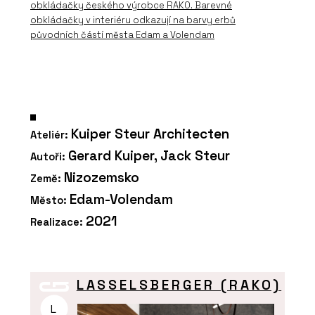
obkládačky českého výrobce RAKO. Barevné
obkládačky v interiéru odkazují na barvy erbů
původních částí města Edam a Volendam
Kuiper Steur Architecten
Ateliér:
Gerard Kuiper, Jack Steur
Autoři:
Nizozemsko
Země:
Edam-Volendam
Město:
2021
Realizace:
LASSELSBERGER (RAKO)
L