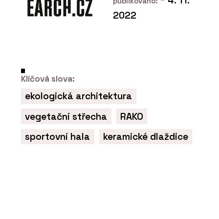
*
4. 11.
publikováno:
2022
Klíčová slova:
ekologická architektura
PRODUKTY
vegetační střecha
RAKO
Série dlaždic RAVE - RAKO
sportovní hala
keramické dlaždice