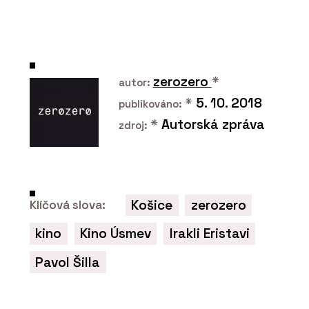
Chytré základy
zerozero
*
autor:
*
5. 10. 2018
publikováno:
*
Autorská zpráva
zdroj:
SLUŽBY
Speciální projekty – mostky,
Košice
zerozero
Klíčová slova:
kontejnery, bateriová úložiště -
Chytré základy
kino
Kino Úsmev
Irakli Eristavi
Pavol Šilla