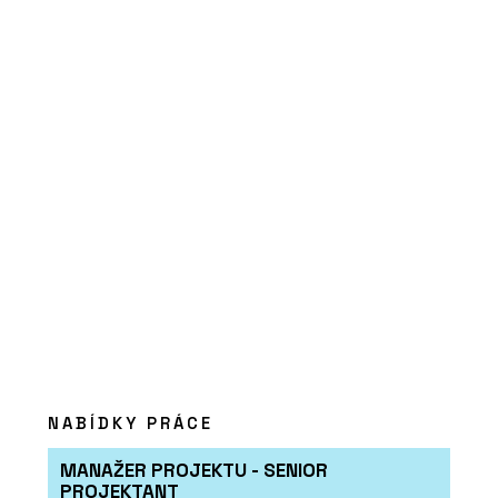
SLUŽBY
Veřejné stavby - Chytré základy
SLUŽBY
NABÍDKY PRÁCE
Městský mobiliář - Chytré základy
MANAŽER PROJEKTU - SENIOR
PROJEKTANT