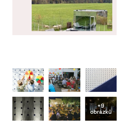
SLUŽBY
Pergoly a terasy - Chytré základy
+9
obrázků
O FIRMĚ