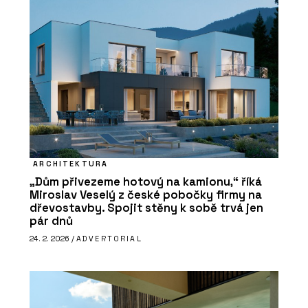
ARCHITEKTURA
„Dům přivezeme hotový na kamionu,“ říká
Miroslav Veselý z české pobočky firmy na
dřevostavby. Spojit stěny k sobě trvá jen
pár dnů
24. 2. 2026 /
ADVERTORIAL