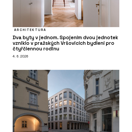
ARCHITEKTURA
Dva byty v jednom. Spojením dvou jednotek
vzniklo v pražských Vršovicích bydlení pro
O FIRMĚ
čtyřčlennou rodinu
CHYTRÉ FASÁDY
4. 6. 2026
PRODUKTY
Fasádní desky z vysokotlakého