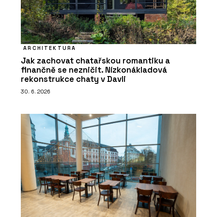
ARCHITEKTURA
Jak zachovat chatařskou romantiku a
finančně se nezničit. Nízkonákladová
rekonstrukce chaty v Davli
PRODUKTY
30. 6. 2026
Dveřní klika MPK Grandera In Lock -
MP KOVÁNÍ