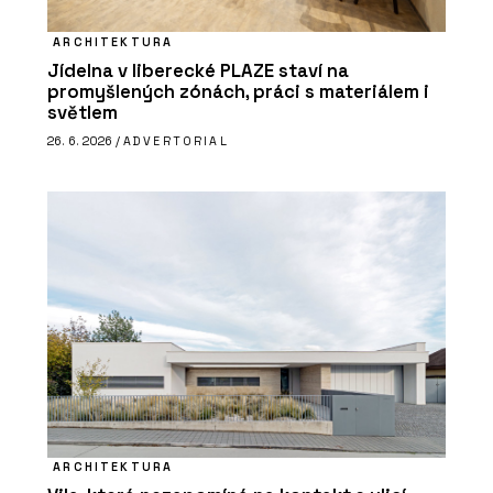
PRODUKTY
Bezpečnostní klika GK R8 One S2L -
ARCHITEKTURA
MP KOVÁNÍ
Jídelna v liberecké PLAZE staví na
promyšlených zónách, práci s materiálem i
světlem
26. 6. 2026 /
ADVERTORIAL
PRODUKTY
Dveřní klika GK Avus One S2L - MP
KOVÁNÍ
ARCHITEKTURA