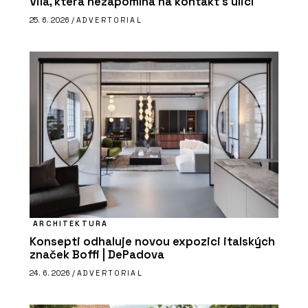
Vila, která nezapomíná na kontakt s ulicí
25. 6. 2026 /
ADVERTORIAL
PRODUKTY
Interiérová klika MPK Impressa Switch
Lock - MP KOVÁNÍ
ARCHITEKTURA
Konsepti odhaluje novou expozici italských
značek Boffi | DePadova
24. 6. 2026 /
ADVERTORIAL