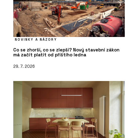
PRODUKTY
Luxusní vinylové dílce Allura - Forbo
Flooring Systems
NOVINKY A NÁZORY
Co se zhorší, co se zlepší? Nový stavební zákon
má začít platit od příštího ledna
29. 7. 2026