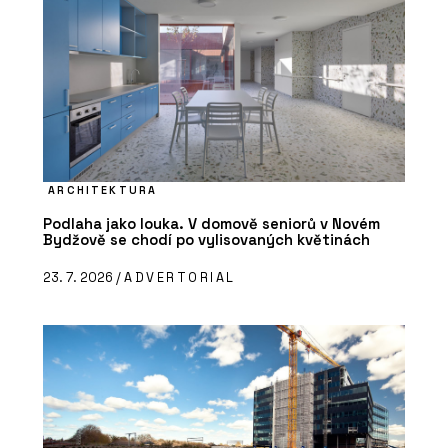
ARCHITEKTURA
ČLÁNKY
Podlaha jako louka. V domově seniorů v Novém
Kanceláře společnosti ŠKODA AUTO v
Bydžově se chodí po vylisovaných květinách
moderním a trendy designu
23. 7. 2026 /
ADVERTORIAL