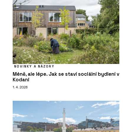
Sch
Vav
NOVINKY A NÁZORY
Méně, ale lépe. Jak se staví sociální bydlení v
Kodani
1. 4. 2026