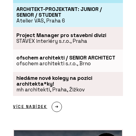
ARCHITEKT-PROJEKTANT: JUNIOR /
SENIOR / STUDENT
Atelier VAS, Praha 6
Project Manager pro stavební divizi
STAVEX interiéry s.r.o., Praha
ČLÁNKY
Přírodní Marmoleum se se
socialistickým PVC nedá v ničem
ofschem architekti / SENIOR ARCHITECT
srovnat, říká architekt René Dlesk.
ofschem architekti s.r.o., Brno
Hodí se do paneláku, kanceláří i vily z
první republiky
hledáme nové kolegy na pozici
architekta*ky!
mh architekti, Praha, Žižkov
VÍCE NABÍDEK