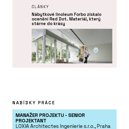
ČLÁNKY
Nábytkové linoleum Forbo získalo
ocenění Red Dot. Materiál, který
stárne do krásy
PRODUKTY
Funkční čisticí rohože Coral - Forbo
NABÍDKY PRÁCE
Flooring Systems
MANAŽER PROJEKTU - SENIOR
PROJEKTANT
LOXIA Architectes Ingenierie s.r.o., Praha