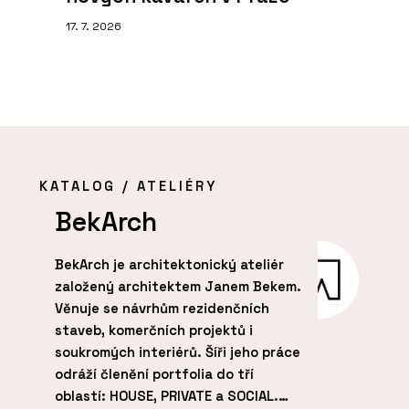
17. 7. 2026
KATALOG / ATELIÉRY
BekArch
co
BekArch je architektonický ateliér
Stu
založený architektem Janem Bekem.
arc
Věnuje se návrhům rezidenčních
kte
staveb, komerčních projektů i
obo
soukromých interiérů. Šíři jeho práce
exp
odráží členění portfolia do tří
Fun
oblastí: HOUSE, PRIVATE a SOCIAL.
náz