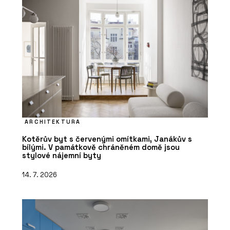
PRODUKTY
Linoleum na nábytek - Forbo Flooring
Systems
ARCHITEKTURA
Kotěrův byt s červenými omítkami, Janákův s
bílými. V památkově chráněném domě jsou
stylové nájemní byty
14. 7. 2026
PRODUKTY
Akustický vinyl Sarlon a Modul’Up -
Forbo Flooring Systems