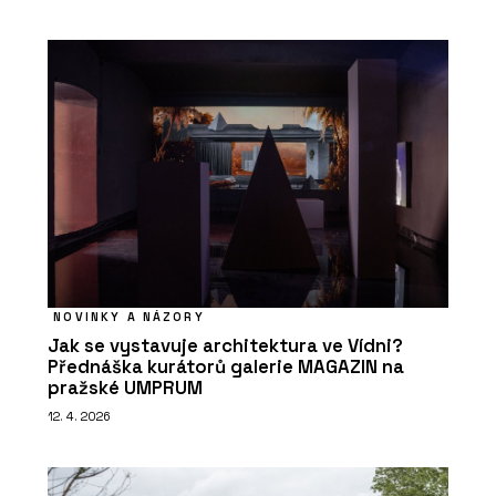
exp
pro
zís
trv
tak
pro
lux
Tat
čle
pot
sch
Lidé Diana Švec-Billá - 
NOVINKY A NÁZORY
Bur
Jak se vystavuje architektura ve Vídni?
Dol
Přednáška kurátorů galerie MAGAZIN na
pražské UMPRUM
Han
Huš
12. 4. 2026
Ada
Mlá