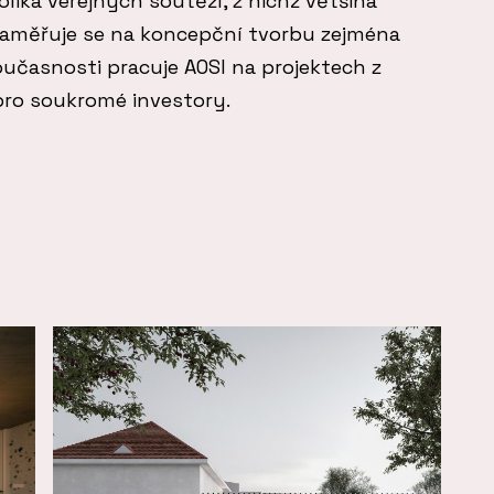
lika veřejných soutěží, z nichž většina
 Zaměřuje se na koncepční tvorbu zejména
oučasnosti pracuje AOSI na projektech z
pro soukromé investory.