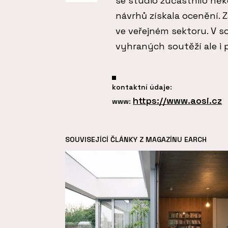
se studio zúčastnilo něko
návrhů získala ocenění.
ve veřejném sektoru. V s
vyhraných soutěží ale i 
kontaktní údaje:
https://www.aosi.cz
www:
SOUVISEJÍCÍ ČLÁNKY Z MAGAZÍNU EARCH