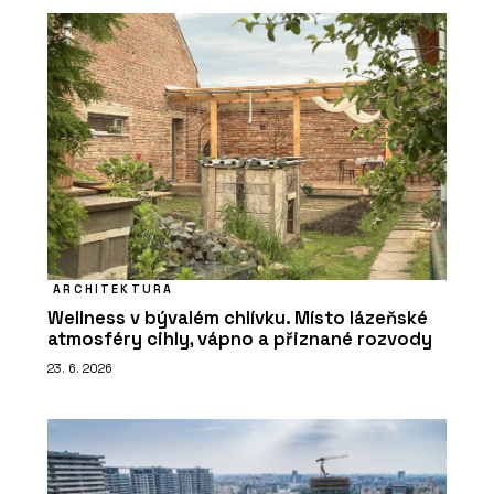
ARCHITEKTURA
Wellness v bývalém chlívku. Místo lázeňské
atmosféry cihly, vápno a přiznané rozvody
23. 6. 2026