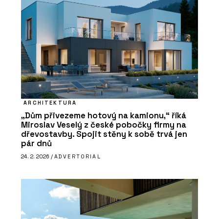
ARCHITEKTURA
„Dům přivezeme hotový na kamionu,“ říká
Miroslav Veselý z české pobočky firmy na
dřevostavby. Spojit stěny k sobě trvá jen
pár dnů
24. 2. 2026 /
ADVERTORIAL