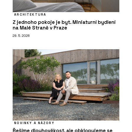
ARCHITEKTURA
Z jednoho pokoje je byt. Miniaturní bydlení
na Malé Straně v Praze
29. 5. 2026
NOVINKY A NÁZORY
Řešíme dlouhověkost, ale obklopujeme se