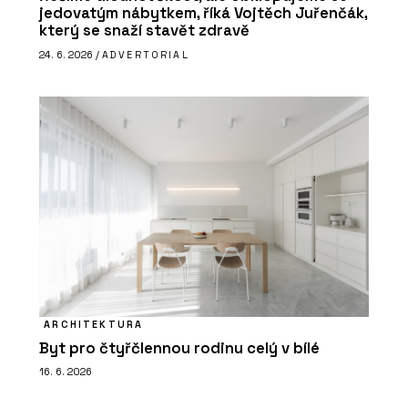
jedovatým nábytkem, říká Vojtěch Juřenčák,
který se snaží stavět zdravě
24. 6. 2026 /
ADVERTORIAL
ARCHITEKTURA
Byt pro čtyřčlennou rodinu celý v bílé
16. 6. 2026