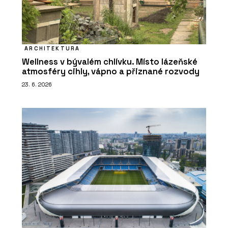
ARCHITEKTURA
Wellness v bývalém chlívku. Místo lázeňské
atmosféry cihly, vápno a přiznané rozvody
23. 6. 2026