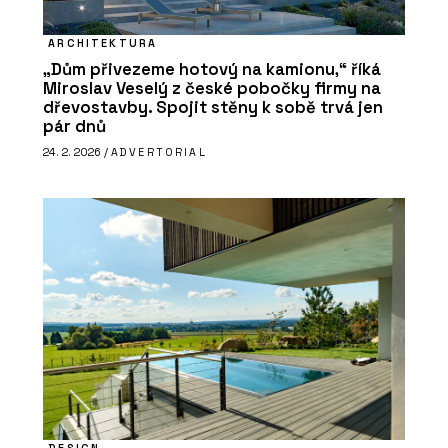
ARCHITEKTURA
„Dům přivezeme hotový na kamionu,“ říká
Miroslav Veselý z české pobočky firmy na
dřevostavby. Spojit stěny k sobě trvá jen
pár dnů
24. 2. 2026 /
ADVERTORIAL