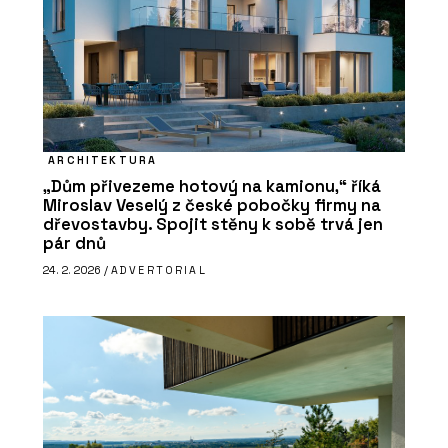
ARCHITEKTURA
„Dům přivezeme hotový na kamionu,“ říká
Miroslav Veselý z české pobočky firmy na
dřevostavby. Spojit stěny k sobě trvá jen
pár dnů
24. 2. 2026 /
ADVERTORIAL