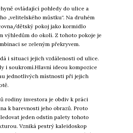
hyně ovládající pohledy do ulice a
ého „velitelského můstku“. Na druhém
acovna/dětský pokoj jako kormidlo
ím výhledům do okolí. Z tohoto pokoje je
ombinaci se zeleným překryvem.
á i situaci jejich vzdálenosti od ulice.
tedy i soukromí.Hlavní ideou kompozice
u jednotlivých místnosti při jejich
otě.
ů rodiny investora je obdiv k práci
na k barevnosti jeho obrazů. Proto
sledovat jeden odstín palety tohoto
xturou. Vzniká pestrý kaleidoskop