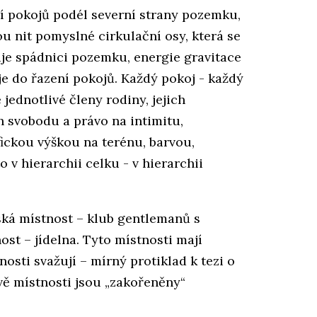
ní pokojů podél severní strany pozemku,
ou nit pomyslné cirkulační osy, která se
je spádnici pozemku, energie gravitace
je do řazení pokojů. Každý pokoj - každý
 jednotlivé členy rodiny, jejich
h svobodu a právo na intimitu,
ickou výškou na terénu, barvou,
o v hierarchii celku - v hierarchii
ká místnost – klub gentlemanů s
st – jídelna. Tyto místnosti mají
nosti svažují – mírný protiklad k tezi o
ě místnosti jsou „zakořeněny“