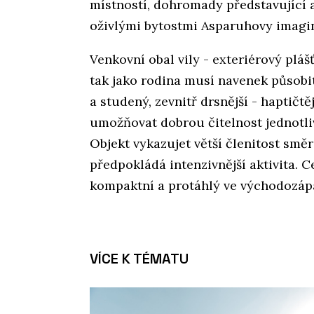
místností, dohromady představující 
oživlými bytostmi Asparuhovy imagi
Venkovní obal vily - exteriérový plá
tak jako rodina musí navenek působit
a studený, zevnitř drsnější - haptičtě
umožňovat dobrou čitelnost jednotli
Objekt vykazujet větší členitost směr
předpokládá intenzivnější aktivita. C
kompaktní a protáhlý ve východozá
VÍCE K TÉMATU