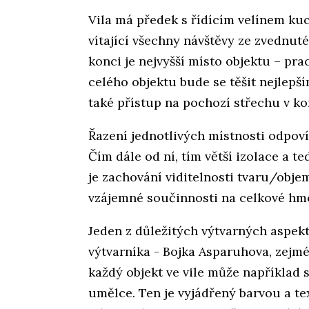
Vila má předek s řídícím velínem kuc
vítající všechny návštěvy ze zvednut
konci je nejvyšší místo objektu – pr
celého objektu bude se těšit nejlepš
také přístup na pochozí střechu v k
Řazení jednotlivých místnosti odpovíd
Čím dále od ní, tím větší izolace a 
je zachování viditelnosti tvaru/objem
vzájemné součinnosti na celkové hm
Jeden z důležitých výtvarných aspekt
výtvarníka - Bojka Asparuhova, zejmé
každý objekt ve vile může například 
umělce. Ten je vyjádřený barvou a te