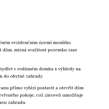
věném rezidenčním území menšího
í dům, mírná svažitost pozemku zase
– bydlet v rodinném domku s výhledy na
m do obytné zahrady.
nu přímo vybízí postavit a otevřít dům
otevřeného pokoje, což zároveň umožňuje
nou zahradu.