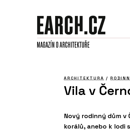
ARCHITEKTURA
/
RODIN
Vila v Čern
Nový rodinný dům v Č
korálů, anebo k lodi 