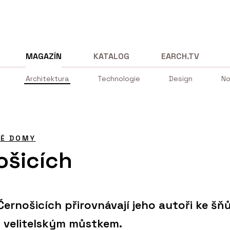
MAGAZÍN
KATALOG
EARCH.TV
Architektura
Technologie
Design
No
NÉ DOMY
ošicích
ernošicích přirovnávají jeho autoři ke šň
s velitelským můstkem.