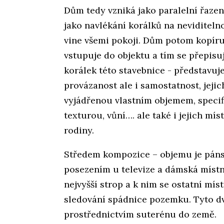
Dům tedy vzniká jako paralelní řaze
jako navlékání korálků na neviditeln
vine všemi pokoji. Dům potom kopíru
vstupuje do objektu a tím se přepisu
korálek této stavebnice - představuje
provázanost ale i samostatnost, jejic
vyjádřenou vlastním objemem, specif
texturou, vůní…. ale také i jejich míst
rodiny.
Středem kompozice – objemu je páns
posezením u televize a dámská místno
nejvyšší strop a k nim se ostatní míst
sledování spádnice pozemku. Tyto dv
prostřednictvím suterénu do země.