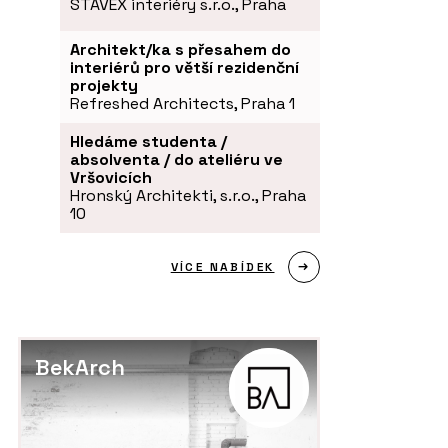
STAVEX interiéry s.r.o., Praha
Architekt/ka s přesahem do
interiérů pro větší rezidenční
projekty
Refreshed Architects, Praha 1
Hledáme studenta /
absolventa / do ateliéru ve
Vršovicích
Hronský Architekti, s.r.o., Praha
10
VÍCE NABÍDEK
BekArch