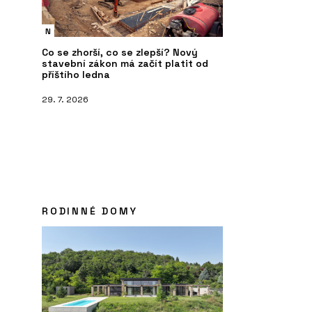
N
Co se zhorší, co se zlepší? Nový
stavební zákon má začít platit od
příštího ledna
29. 7. 2026
PRODUKTY
ČL
 Konsepti přiváží
Pavilion O od značky Kettal -
Mo
KONSEPTI
mů
kd
RODINNÉ DOMY