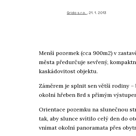
Grido s.r.o.
, 21. 1. 2013
Menší pozemek (cca 900m2) v zasta
města předurčuje sevřený, kompaktn
kaskádovitost objektu.
Záměrem je splnit sen větší rodiny 
okolní hřeben Brd s přímým výstupe
Orientace pozemku na slunečnou stra
tak, aby slunce svítilo celý den do 
vnímat okolní panoramata přes obyt