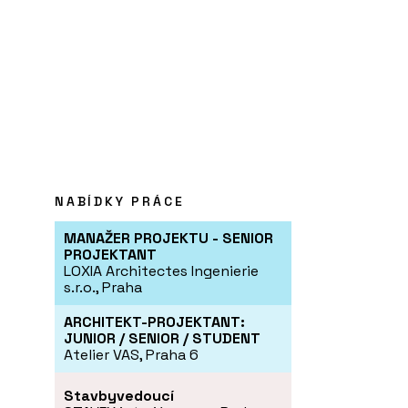
NABÍDKY PRÁCE
MANAŽER PROJEKTU - SENIOR
PROJEKTANT
LOXIA Architectes Ingenierie
s.r.o., Praha
ARCHITEKT-PROJEKTANT:
JUNIOR / SENIOR / STUDENT
Atelier VAS, Praha 6
Stavbyvedoucí