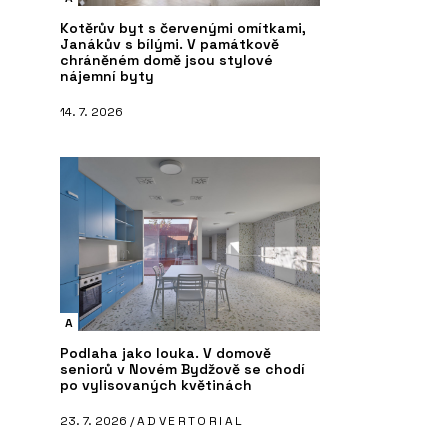
Kotěrův byt s červenými omítkami,
Janákův s bílými. V památkově
chráněném domě jsou stylové
nájemní byty
14. 7. 2026
A
Podlaha jako louka. V domově
seniorů v Novém Bydžově se chodí
po vylisovaných květinách
23. 7. 2026 /
ADVERTORIAL