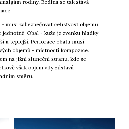
amalgám rodiny. Rodina se tak stává
nace.
šť - musí zabezpečovat celistvost objemu
 jednotně. Obal - kůže je zvenku hladký
jší a teplejší. Perforace obalu musí
vých objemů - místností kompozice.
em na jižní sluneční stranu, kde se
elkově však objem vily zůstává
padním směru.