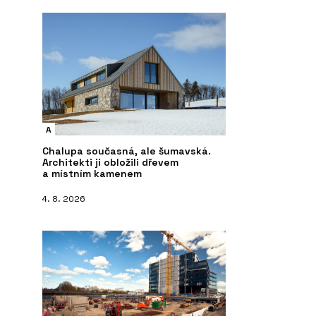
A
Chalupa současná, ale šumavská.
Architekti ji obložili dřevem
a místním kamenem
4. 8. 2026