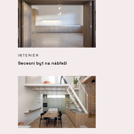
INTERIÉR
Secesní byt na nábřeží