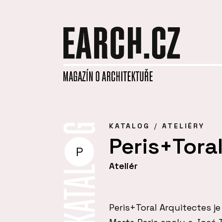
KATALOG
ATELIÉRY
Peris+Tora
P
Ateliér
Peris+Toral Arquitectes je