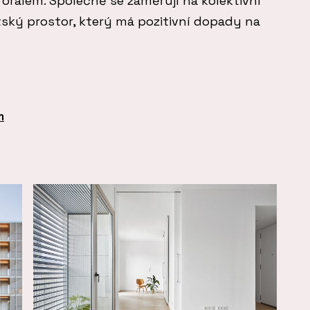
Toralem. Společně se zaměřují na kolektivní
tský prostor, který má pozitivní dopady na
m