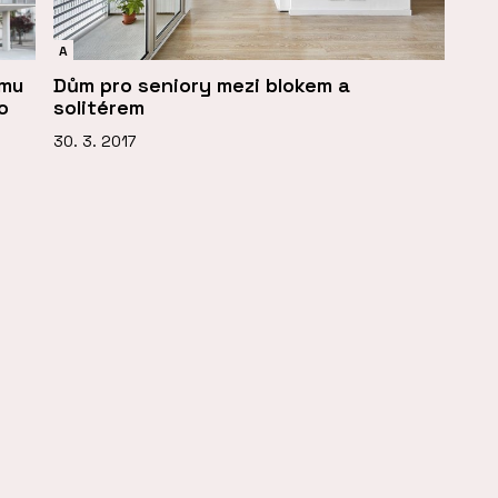
A
omu
Dům pro seniory mezi blokem a
o
solitérem
30. 3. 2017