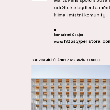
Marta Peris spolu s José 
udržitelné bydlení a měs
klima i místní komunity.
kontaktní údaje:
https://peristoral.co
www:
SOUVISEJÍCÍ ČLÁNKY Z MAGAZÍNU EARCH