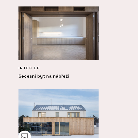
INTERIÉR
Secesní byt na nábřeží