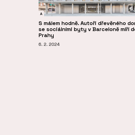
A
S málem hodně. Autoři dřevěného d
se sociálními byty v Barceloně míří d
Prahy
6. 2. 2024