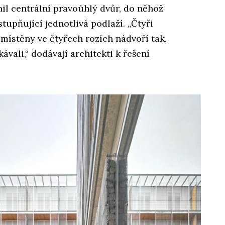
il centrální pravoúhlý dvůr, do něhož
tupňující jednotlivá podlaží. „Čtyři
místěny ve čtyřech rozích nádvoří tak,
kávali,“ dodávají architekti k řešení