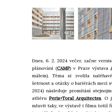
Dnes, 6. 2. 2024 večer, začne verni
plánování (
CAMP
) v Praze výstava
málem). Téma si zvolila naléhav
šetrnost a otázky o bariérách mezi sv
2024) následuje promítání stejnojm
atliéru
Peris+Toral Arquitectes
. O 
mluvit taky, ve výstavě i filmu totiž