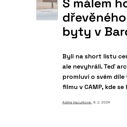
S málem ho
dřevěného 
byty v Bar
Byli na short listu 
ale nevyhráli. Teď arc
promluví o svém díle 
filmu v CAMP, kde se 
Adéla Vaculíková
, 6. 2. 2024