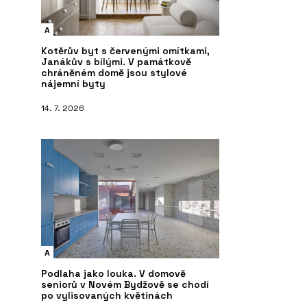
A
Kotěrův byt s červenými omítkami,
Janákův s bílými. V památkově
chráněném domě jsou stylové
nájemní byty
14. 7. 2026
A
Podlaha jako louka. V domově
seniorů v Novém Bydžově se chodí
po vylisovaných květinách