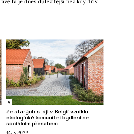
ávě ta je dnes důležitější než kdy dřív.
A
Ze starých stájí v Belgii vzniklo
ekologické komunitní bydlení se
sociálním přesahem
14. 7. 2022