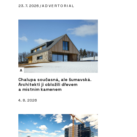
23. 7. 2026 /
ADVERTORIAL
A
Chalupa současná, ale šumavská.
Architekti ji obložili dřevem
a místním kamenem
4. 8. 2026