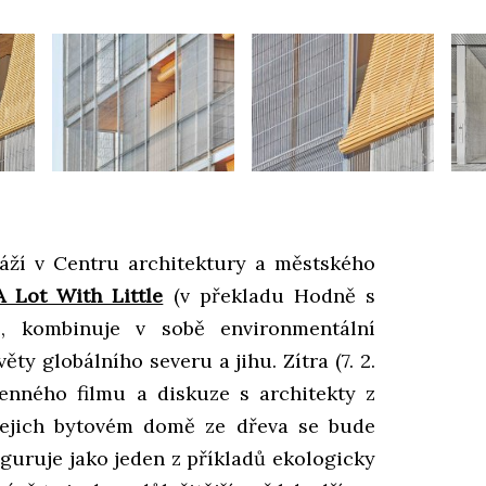
sáží v Centru architektury a městského
A Lot With Little
(v překladu Hodně s
é, kombinuje v sobě environmentální
ěty globálního severu a jihu. Zítra (7. 2.
enného filmu a diskuze s architekty z
jejich bytovém domě ze dřeva se bude
 figuruje jako jeden z příkladů ekologicky