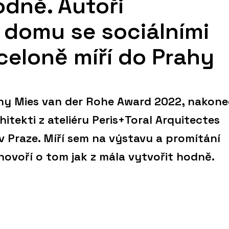
dně. Autoři
domu se sociálními
celoně míří do Prahy
ceny Mies van der Rohe Award 2022, nakone
hitekti z ateliéru Peris+Toral Arquitectes
v Praze. Míří sem na výstavu a promítání
hovoří o tom jak z mála vytvořit hodně.