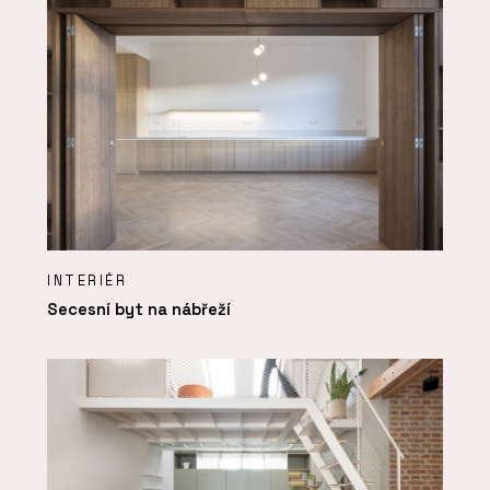
INTERIÉR
Secesní byt na nábřeží