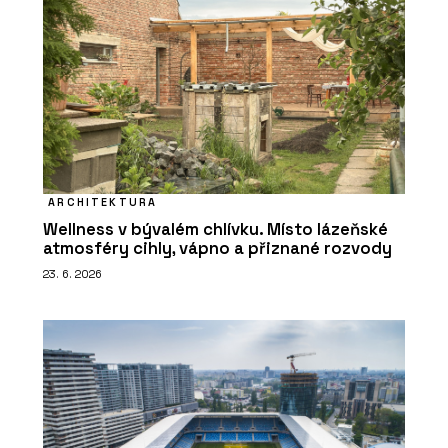
ARCHITEKTURA
Wellness v bývalém chlívku. Místo lázeňské
atmosféry cihly, vápno a přiznané rozvody
23. 6. 2026