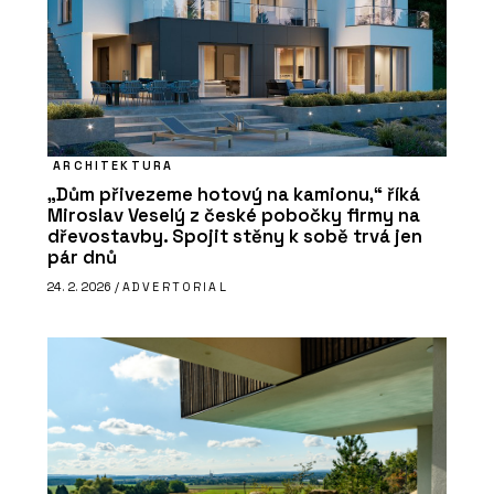
ARCHITEKTURA
„Dům přivezeme hotový na kamionu,“ říká
Miroslav Veselý z české pobočky firmy na
dřevostavby. Spojit stěny k sobě trvá jen
pár dnů
24. 2. 2026 /
ADVERTORIAL