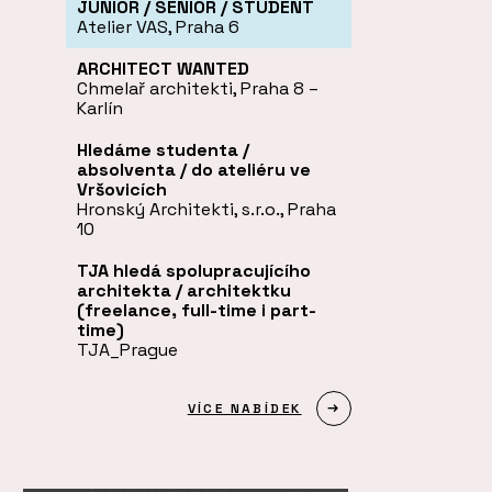
JUNIOR / SENIOR / STUDENT
Atelier VAS, Praha 6
ARCHITECT WANTED
Chmelař architekti, Praha 8 –
Karlín
Hledáme studenta /
absolventa / do ateliéru ve
Vršovicích
Hronský Architekti, s.r.o., Praha
10
TJA hledá spolupracujícího
architekta / architektku
(freelance, full-time i part-
time)
TJA_Prague
VÍCE NABÍDEK