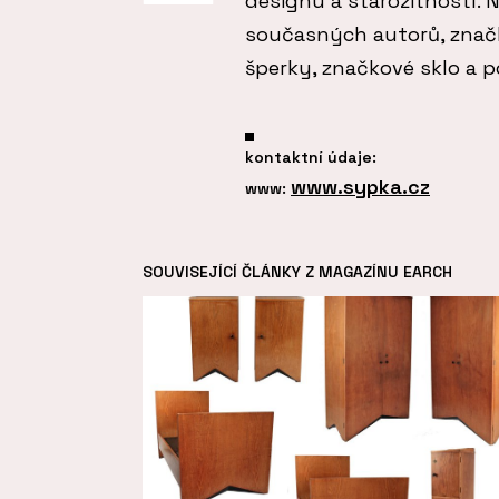
designu a starožitností.
současných autorů, značk
šperky, značkové sklo a p
kontaktní údaje:
www.sypka.cz
www:
SOUVISEJÍCÍ ČLÁNKY Z MAGAZÍNU EARCH