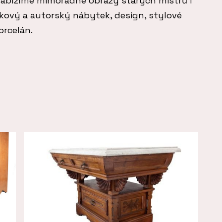
 Nabízíme mimořádné obrazy starých mistrů i
ový a autorský nábytek, design, stylové
orcelán.