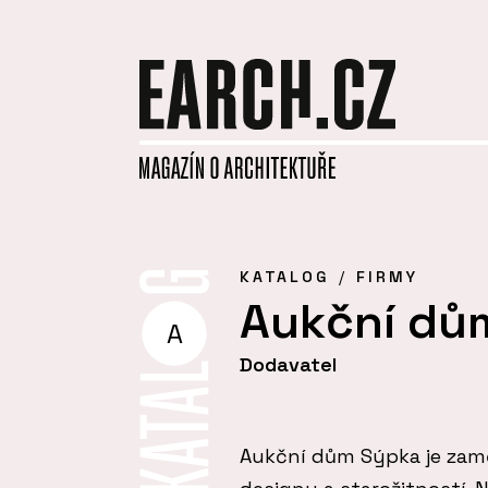
KATALOG
FIRMY
Aukční dům 
A
Dodavatel
Aukční dům Sýpka je zamě