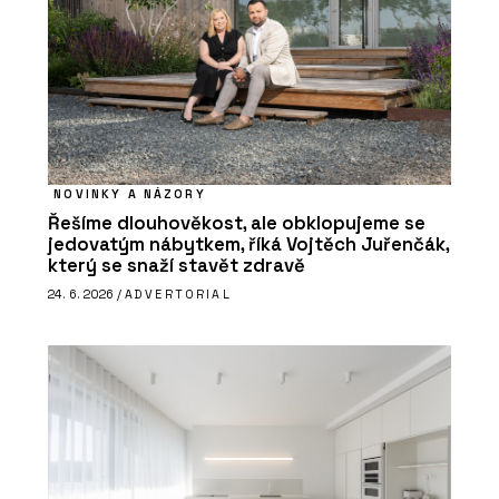
NOVINKY A NÁZORY
Řešíme dlouhověkost, ale obklopujeme se
jedovatým nábytkem, říká Vojtěch Juřenčák,
který se snaží stavět zdravě
24. 6. 2026 /
ADVERTORIAL