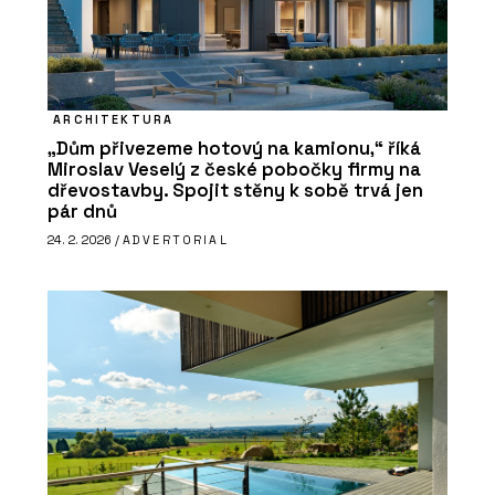
ARCHITEKTURA
„Dům přivezeme hotový na kamionu,“ říká
Miroslav Veselý z české pobočky firmy na
dřevostavby. Spojit stěny k sobě trvá jen
pár dnů
24. 2. 2026 /
ADVERTORIAL