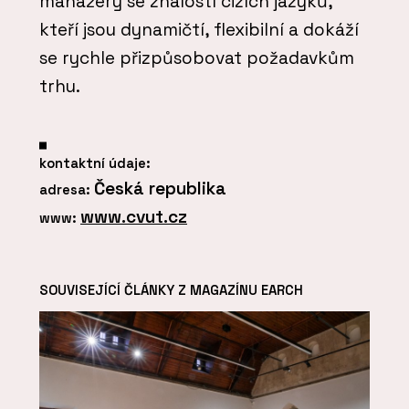
manažery se znalostí cizích jazyků,
kteří jsou dynamičtí, flexibilní a dokáží
se rychle přizpůsobovat požadavkům
trhu.
kontaktní údaje:
Česká republika
adresa:
www.cvut.cz
www:
SOUVISEJÍCÍ ČLÁNKY Z MAGAZÍNU EARCH