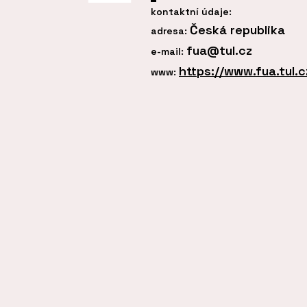
kontaktní údaje:
Česká republika
adresa:
fua@tul.cz
e-mail:
https://www.fua.tul.c
www: