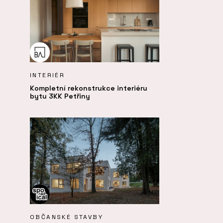
INTERIÉR
Kompletní rekonstrukce interiéru
bytu 3KK Petřiny
OBČANSKÉ STAVBY