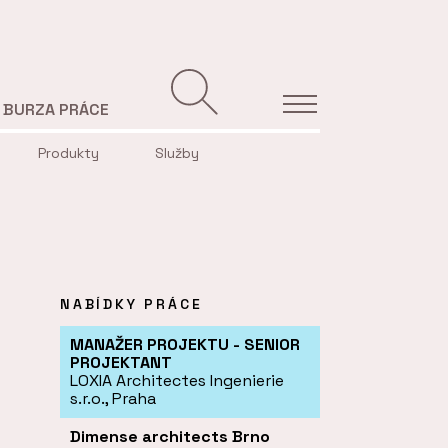
BURZA PRÁCE
Produkty
Služby
NABÍDKY PRÁCE
MANAŽER PROJEKTU - SENIOR
PROJEKTANT
LOXIA Architectes Ingenierie
s.r.o., Praha
Dimense architects Brno