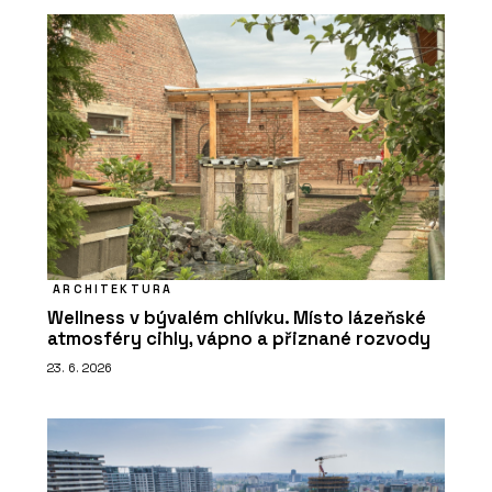
ARCHITEKTURA
Wellness v bývalém chlívku. Místo lázeňské
atmosféry cihly, vápno a přiznané rozvody
23. 6. 2026