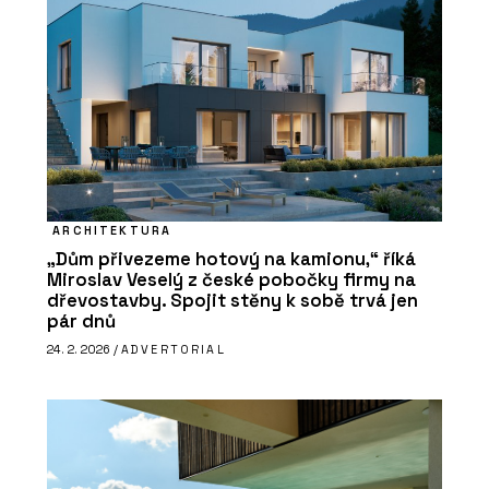
ARCHITEKTURA
„Dům přivezeme hotový na kamionu,“ říká
Miroslav Veselý z české pobočky firmy na
dřevostavby. Spojit stěny k sobě trvá jen
pár dnů
24. 2. 2026 /
ADVERTORIAL