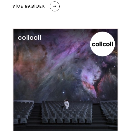
VÍCE NABÍDEK
collcoll
ČLÁNKY
Nic neodflákneme, to se v řemesle
nevyplácí. S Lukášem Lédlem o výrobě
nábytku v Libčicích nad Vltavou