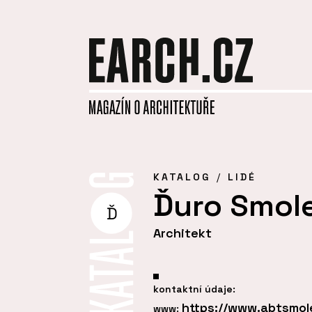
KATALOG
LIDÉ
Ďuro Smol
Ď
Architekt
kontaktní údaje:
https://www.abtsmol
www: