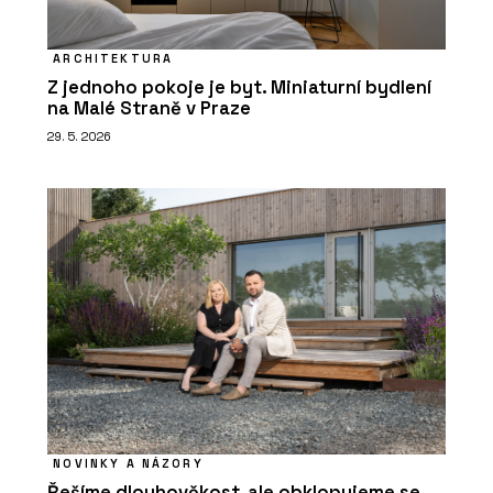
ARCHITEKTURA
Z jednoho pokoje je byt. Miniaturní bydlení
na Malé Straně v Praze
29. 5. 2026
NOVINKY A NÁZORY
Řešíme dlouhověkost, ale obklopujeme se