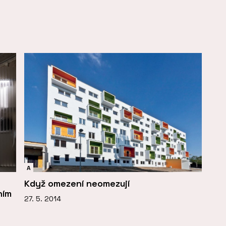
A
Když omezení neomezují
ním
27. 5. 2014